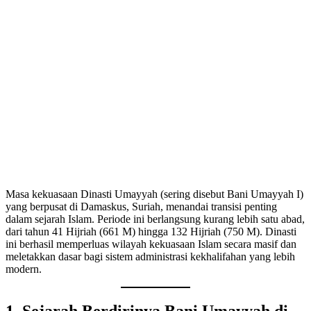
Masa kekuasaan Dinasti Umayyah (sering disebut Bani Umayyah I)
yang berpusat di Damaskus, Suriah, menandai transisi penting
dalam sejarah Islam. Periode ini berlangsung kurang lebih satu abad,
dari tahun 41 Hijriah (661 M) hingga 132 Hijriah (750 M). Dinasti
ini berhasil memperluas wilayah kekuasaan Islam secara masif dan
meletakkan dasar bagi sistem administrasi kekhalifahan yang lebih
modern.
1. Sejarah Berdirinya Bani Umayyah di