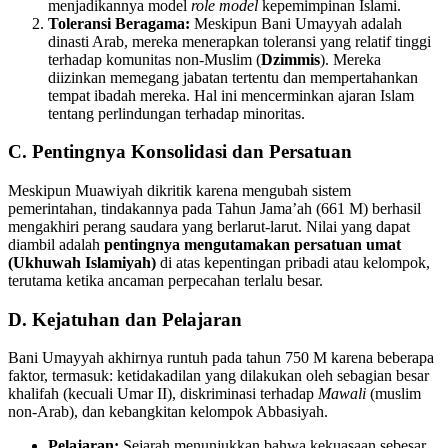
menjadikannya model
role model
kepemimpinan Islami.
Toleransi Beragama:
Meskipun Bani Umayyah adalah
dinasti Arab, mereka menerapkan toleransi yang relatif tinggi
terhadap komunitas non-Muslim (
Dzimmis
). Mereka
diizinkan memegang jabatan tertentu dan mempertahankan
tempat ibadah mereka. Hal ini mencerminkan ajaran Islam
tentang perlindungan terhadap minoritas.
C. Pentingnya Konsolidasi dan Persatuan
Meskipun Muawiyah dikritik karena mengubah sistem
pemerintahan, tindakannya pada Tahun Jama’ah (661 M) berhasil
mengakhiri perang saudara yang berlarut-larut. Nilai yang dapat
diambil adalah
pentingnya mengutamakan persatuan umat
(Ukhuwah Islamiyah)
di atas kepentingan pribadi atau kelompok,
terutama ketika ancaman perpecahan terlalu besar.
D. Kejatuhan dan Pelajaran
Bani Umayyah akhirnya runtuh pada tahun 750 M karena beberapa
faktor, termasuk: ketidakadilan yang dilakukan oleh sebagian besar
khalifah (kecuali Umar II), diskriminasi terhadap
Mawali
(muslim
non-Arab), dan kebangkitan kelompok Abbasiyah.
Pelajaran:
Sejarah menunjukkan bahwa kekuasaan sebesar