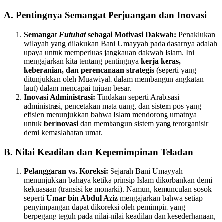
A. Pentingnya Semangat Perjuangan dan Inovasi
Semangat
Futuhat
sebagai Motivasi Dakwah:
Penaklukan
wilayah yang dilakukan Bani Umayyah pada dasarnya adalah
upaya untuk memperluas jangkauan dakwah Islam. Ini
mengajarkan kita tentang pentingnya
kerja keras,
keberanian, dan perencanaan strategis
(seperti yang
ditunjukkan oleh Muawiyah dalam membangun angkatan
laut) dalam mencapai tujuan besar.
Inovasi Administrasi:
Tindakan seperti Arabisasi
administrasi, pencetakan mata uang, dan sistem pos yang
efisien menunjukkan bahwa Islam mendorong umatnya
untuk
berinovasi
dan membangun sistem yang terorganisir
demi kemaslahatan umat.
B. Nilai Keadilan dan Kepemimpinan Teladan
Pelanggaran vs. Koreksi:
Sejarah Bani Umayyah
menunjukkan bahaya ketika prinsip Islam dikorbankan demi
kekuasaan (transisi ke monarki). Namun, kemunculan sosok
seperti
Umar bin Abdul Aziz
mengajarkan bahwa setiap
penyimpangan dapat dikoreksi oleh pemimpin yang
berpegang teguh pada nilai-nilai keadilan dan kesederhanaan,