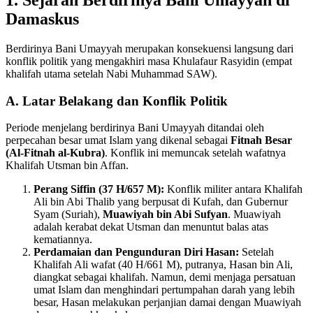
Damaskus
Berdirinya Bani Umayyah merupakan konsekuensi langsung dari
konflik politik yang mengakhiri masa Khulafaur Rasyidin (empat
khalifah utama setelah Nabi Muhammad SAW).
A. Latar Belakang dan Konflik Politik
Periode menjelang berdirinya Bani Umayyah ditandai oleh
perpecahan besar umat Islam yang dikenal sebagai
Fitnah Besar
(Al-Fitnah al-Kubra)
. Konflik ini memuncak setelah wafatnya
Khalifah Utsman bin Affan.
Perang Siffin (37 H/657 M):
Konflik militer antara Khalifah
Ali bin Abi Thalib yang berpusat di Kufah, dan Gubernur
Syam (Suriah),
Muawiyah bin Abi Sufyan
. Muawiyah
adalah kerabat dekat Utsman dan menuntut balas atas
kematiannya.
Perdamaian dan Pengunduran Diri Hasan:
Setelah
Khalifah Ali wafat (40 H/661 M), putranya, Hasan bin Ali,
diangkat sebagai khalifah. Namun, demi menjaga persatuan
umat Islam dan menghindari pertumpahan darah yang lebih
besar, Hasan melakukan perjanjian damai dengan Muawiyah