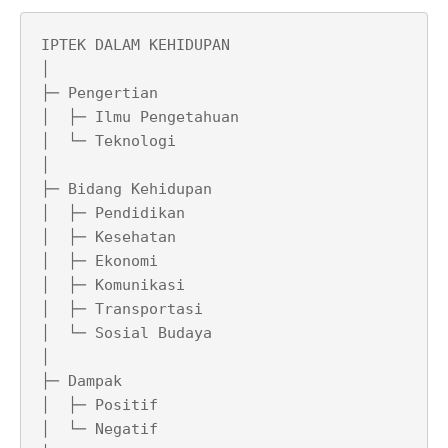
IPTEK DALAM KEHIDUPAN

│

├─ Pengertian

│  ├─ Ilmu Pengetahuan

│  └─ Teknologi

│

├─ Bidang Kehidupan

│  ├─ Pendidikan

│  ├─ Kesehatan

│  ├─ Ekonomi

│  ├─ Komunikasi

│  ├─ Transportasi

│  └─ Sosial Budaya

│

├─ Dampak

│  ├─ Positif

│  └─ Negatif
