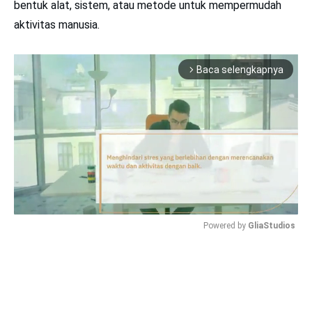
bentuk alat, sistem, atau metode untuk mempermudah
aktivitas manusia.
Baca selengkapnya
arrow_forward_ios
Powered by 
GliaStudios
Mute