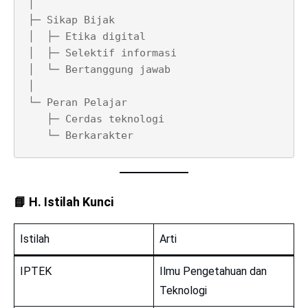
│

├─ Sikap Bijak

│  ├─ Etika digital

│  ├─ Selektif informasi

│  └─ Bertanggung jawab

│

└─ Peran Pelajar

   ├─ Cerdas teknologi

📘
H. Istilah Kunci
Istilah
Arti
IPTEK
Ilmu Pengetahuan dan
Teknologi