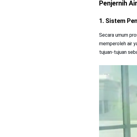
Penjernih Ai
1.
Sistem Pen
Secara umum pros
memperoleh air ya
tujuan-tujuan seba