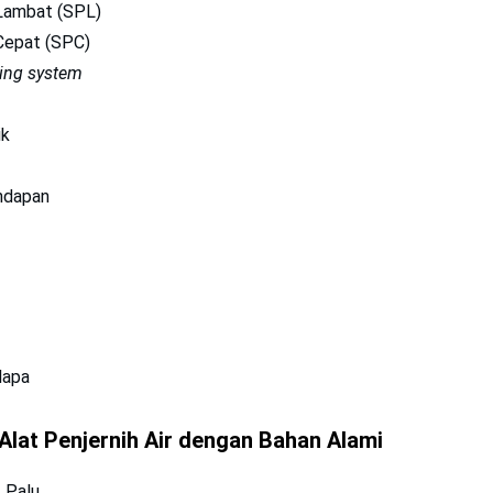
 Lambat (SPL)
 Cepat (SPC)
ering system
ik
ndapan
lapa
Alat Penjernih Air dengan Bahan Alami
, Palu