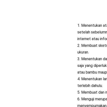
Menentukan ata
setelah sebelumny
internet atau inf
Membuat sketsa
ukuran.
Menentukan dan
saja yang diperlu
atau bambu maupu
Menentukan lan
terlebih dahulu.
Membuat dan mer
Menguji merupak
menyempurnakan