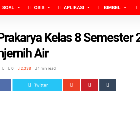
SOAL
OSIS
APLIKASI
BIMBEL
Prakarya Kelas 8 Semester 
jernih Air
0
2,338
1 min read
Twitter