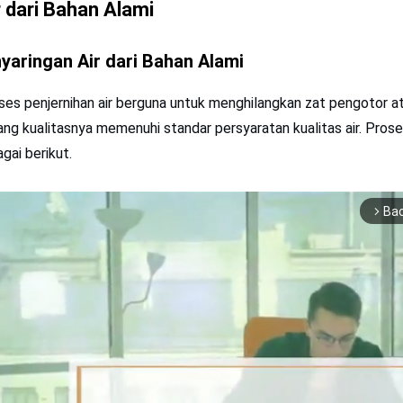
r dari Bahan Alami
yaringan Air dari Bahan Alami
es penjernihan air berguna untuk menghilangkan zat pengotor a
ng kualitasnya memenuhi standar persyaratan kualitas air. Pros
gai berikut.
Ba
arrow_forward_ios