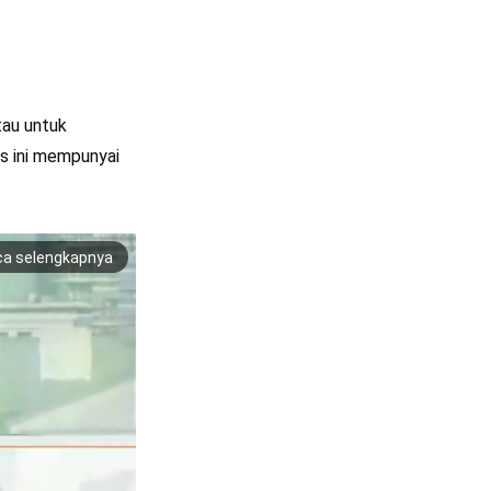
tau untuk
es ini mempunyai
ca selengkapnya