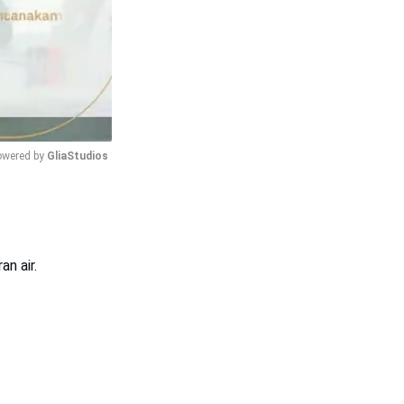
wered by 
GliaStudios
Mute
n air.