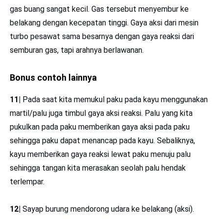
sehingga burung terbang ke depan.
13|
Saat berenang, tangan kita mendorong air ke belakang
(aksi) sehingga air mendorong tubuh kita ke depan (reaksi).
14|
Peluru mendorong senapan ke belakang (aksi)
sehingga senapan mendorong peluru ke depan (reaksi).
15|
Bola basket yang dipantulkan ke tanah akan memantul
kembali ke atas.
16|
Seseorang yang duduk di atas kursi, berat badan orang
tersebut mendorong kursi ke bawah sedangkan kursi
mendorong (menahan) badan ke atas.
17|
Seseorang yang menggunakan sepatu roda atau
Skate