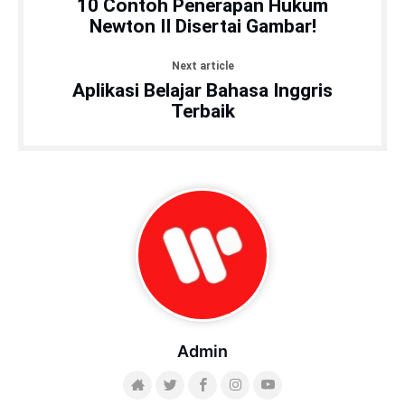
memilih jurusan, persiapan UN, dan SBMPTN.
RELATED ARTICLES
MORE BY ADMIN
MORE IN IPA
Matematika
14 jam ago
0
2,147