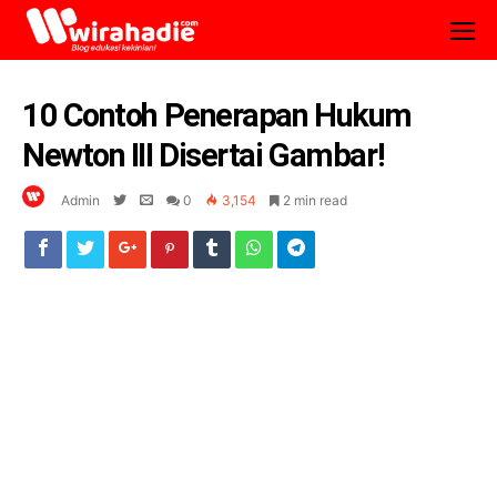
10 Contoh Penerapan Hukum
Newton III Disertai Gambar!
Admin
0
3,154
2 min read