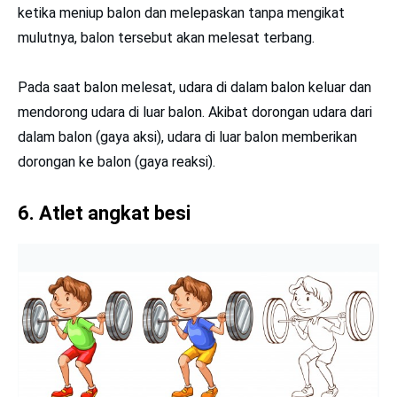
Dalam mengangkat beban, atlet angkat besi juga
menerapkan Hukum III Newton. Gaya yang dikeluarkan
atlet untuk mengangkat beban ke atas menyebabkan
timbulnya gaya ke bawah. Gaya ke bawah tersebut
diteruskan ke lantai melalui tubuh atlet. Lantai yang
mendapatkan gaya tekan, membalas dengan menekan ke
atas dengan gaya yang besarnya sama.
7
. Mobil tank menembak