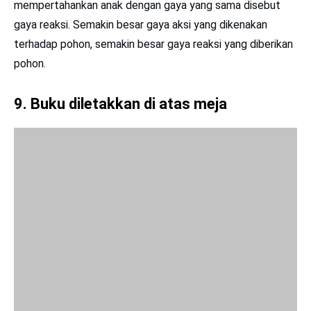
Gaya aksi reaksi juga bekerja pada sebuah buku yang
diletakkan di atas meja. Buku ditarik Bumi (w) vertikal ke
bawah, yang besarnya seberat buku. Meja memberikan
gaya dorong (N) kepada buku yang sama besar dengang
gaya gravitasi Bumi (w) sehingga jumlah kedua gaya yang
bekerja pada buku sama dengan nol. Agar tidak salah
persepsi, kedua gaya tersebut bukan pasangan aksi-reaksi
karena tidak bekerja pada benda yang berbeda.
10
. Mesin turbo pesawat