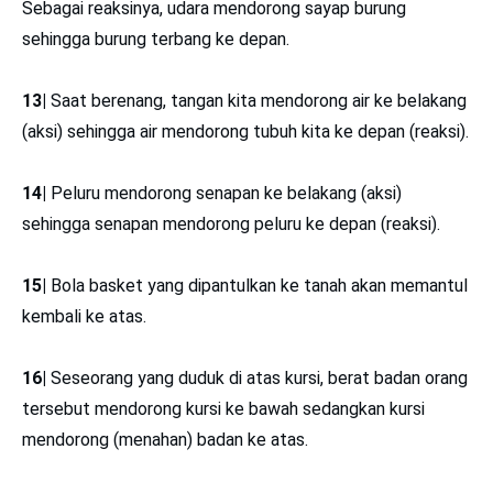
Board
dan mendorong tubunya ke dinding, maka dinding
akan mendorong balik sebesar gaya dorong yang
dikeluarkan, sehingga orang tersebut bergerak menjauhi
dinding.
Itulah penjelasan contoh dari penerapan Hukum Newton
III, semoga bisa bermanfaat buat kamu yang sedang
mencari contoh-contoh penerapan dari Hukum Newton
sebagai bahan belajar atau untuk kebutuhan tugas sekolah
kamu.
Untuk melatih kemampuan dan pemahaman kamu tentang
Hukum Newton, kamu bisa mencoba mengerjakan soal-
soal yang tersedia di
ruangguru
.
Selain Fisika, kamu juga
bisa menemukan ribuan soal dari berbagai mata pelajaran
yang tentunya menantang dan seru untuk dikerjain, yuk