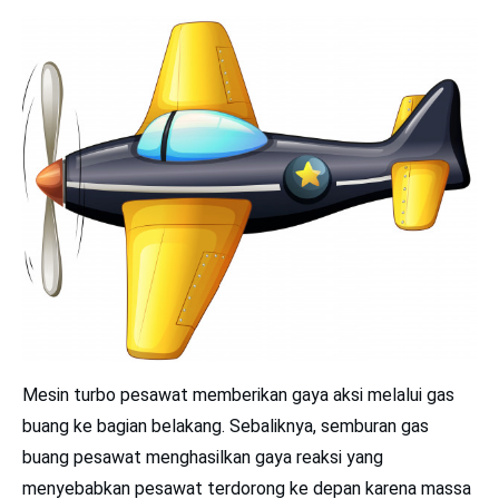
belakang dengan kecepatan tinggi. Gaya aksi dari mesin
turbo pesawat sama besarnya dengan gaya reaksi dari
semburan gas, tapi arahnya berlawanan.
Bonus contoh lainnya
11|
Pada saat kita memukul paku pada kayu menggunakan
martil/palu juga timbul gaya aksi reaksi. Palu yang kita
pukulkan pada paku memberikan gaya aksi pada paku
sehingga paku dapat menancap pada kayu. Sebaliknya,
kayu memberikan gaya reaksi lewat paku menuju palu
sehingga tangan kita merasakan seolah palu hendak
terlempar.
12|
Sayap burung mendorong udara ke belakang (aksi).
Sebagai reaksinya, udara mendorong sayap burung