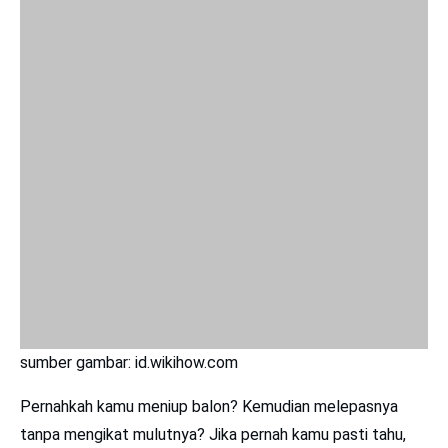
sumber gambar: id.wikihow.com
Pernahkah kamu meniup balon? Kemudian melepasnya
tanpa mengikat mulutnya? Jika pernah kamu pasti tahu,
ketika meniup balon dan melepaskan tanpa mengikat
mulutnya, balon tersebut akan melesat terbang.
Pada saat balon melesat, udara di dalam balon keluar dan
mendorong udara di luar balon. Akibat dorongan udara dari
dalam balon (gaya aksi), udara di luar balon memberikan
dorongan ke balon (gaya reaksi).
6
. Atlet angkat besi