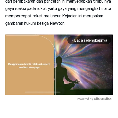
dari pembakaran dan pancaran ini menyebabkan timbulnya
gaya reaksi pada roket yaitu gaya yang mengangkat serta
mempercepat roket meluncur. Kejadian ini merupakan
gambaran hukum ketiga Newton.
Baca selengkapnya
arrow_forward_ios
Powered by 
GliaStudios
Mute