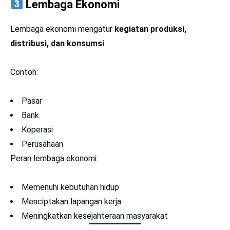
Lembaga Ekonomi
Lembaga ekonomi mengatur
kegiatan produksi,
distribusi, dan konsumsi
.
Contoh:
Pasar
Bank
Koperasi
Perusahaan
Peran lembaga ekonomi:
Memenuhi kebutuhan hidup
Menciptakan lapangan kerja
Meningkatkan kesejahteraan masyarakat