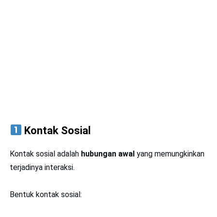
Kontak Sosial
Kontak sosial adalah
hubungan awal
yang memungkinkan
terjadinya interaksi.
Bentuk kontak sosial: