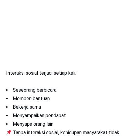
Interaksi sosial terjadi setiap kali:
Seseorang berbicara
Memberi bantuan
Bekerja sama
Menyampaikan pendapat
Menyapa orang lain
Tanpa interaksi sosial, kehidupan masyarakat tidak