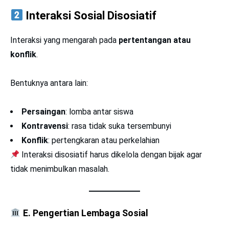
Interaksi Sosial Disosiatif
Interaksi yang mengarah pada
pertentangan atau
konflik
.
Bentuknya antara lain:
Persaingan
: lomba antar siswa
Kontravensi
: rasa tidak suka tersembunyi
Konflik
: pertengkaran atau perkelahian
Interaksi disosiatif harus dikelola dengan bijak agar
tidak menimbulkan masalah.
E. Pengertian Lembaga Sosial