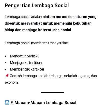
Pengertian Lembaga Sosial
Lembaga sosial adalah
sistem norma dan aturan yang
dibentuk masyarakat untuk memenuhi kebutuhan
hidup dan menjaga keteraturan sosial
.
Lembaga sosial membantu masyarakat:
Mengatur perilaku
Menjaga ketertiban
Membentuk karakter
Contoh lembaga sosial: keluarga, sekolah, agama, dan
ekonomi.
F. Macam-Macam Lembaga Sosial