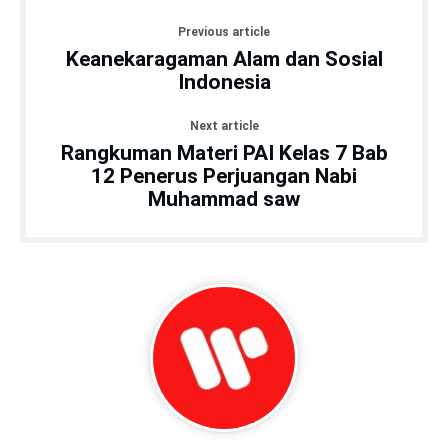
Previous article
Keanekaragaman Alam dan Sosial
Indonesia
Next article
Rangkuman Materi PAI Kelas 7 Bab
12 Penerus Perjuangan Nabi
Muhammad saw