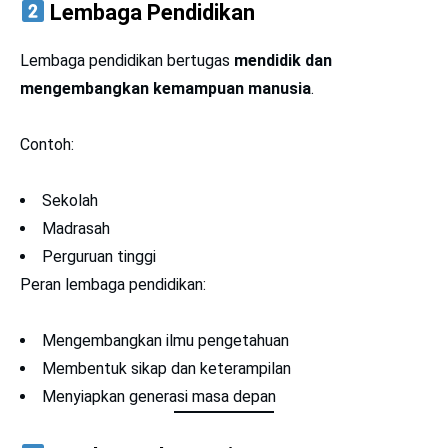
Lembaga Pendidikan
Lembaga pendidikan bertugas
mendidik dan
mengembangkan kemampuan manusia
.
Contoh:
Sekolah
Madrasah
Perguruan tinggi
Peran lembaga pendidikan:
Mengembangkan ilmu pengetahuan
Membentuk sikap dan keterampilan
Menyiapkan generasi masa depan