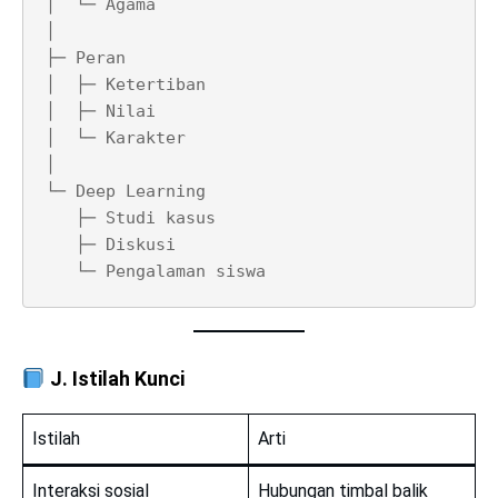
│  └─ Agama

│

├─ Peran

│  ├─ Ketertiban

│  ├─ Nilai

│  └─ Karakter

│

└─ Deep Learning

   ├─ Studi kasus

   ├─ Diskusi

J. Istilah Kunci
Istilah
Arti
Interaksi sosial
Hubungan timbal balik