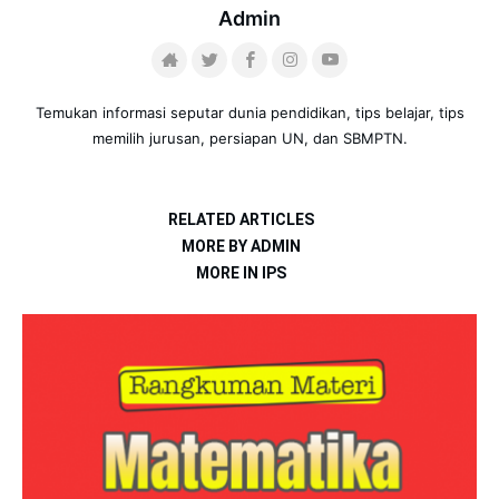
Admin
Temukan informasi seputar dunia pendidikan, tips belajar, tips
memilih jurusan, persiapan UN, dan SBMPTN.
RELATED ARTICLES
MORE BY ADMIN
MORE IN IPS