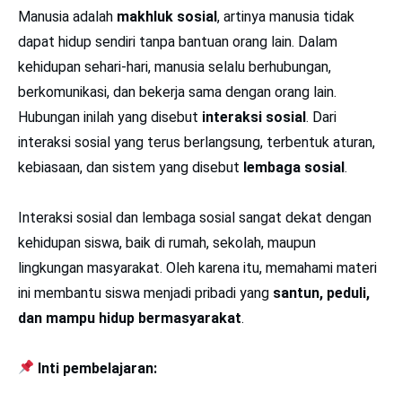
Manusia adalah
makhluk sosial
, artinya manusia tidak
dapat hidup sendiri tanpa bantuan orang lain. Dalam
kehidupan sehari-hari, manusia selalu berhubungan,
berkomunikasi, dan bekerja sama dengan orang lain.
Hubungan inilah yang disebut
interaksi sosial
. Dari
interaksi sosial yang terus berlangsung, terbentuk aturan,
kebiasaan, dan sistem yang disebut
lembaga sosial
.
Interaksi sosial dan lembaga sosial sangat dekat dengan
kehidupan siswa, baik di rumah, sekolah, maupun
lingkungan masyarakat. Oleh karena itu, memahami materi
ini membantu siswa menjadi pribadi yang
santun, peduli,
dan mampu hidup bermasyarakat
.
Inti pembelajaran: