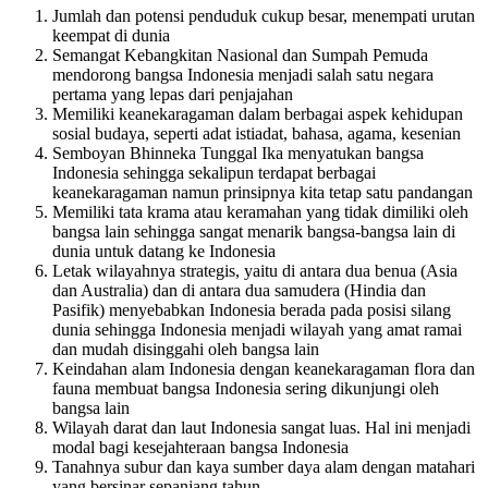
Jumlah dan potensi penduduk cukup besar, menempati urutan
keempat di dunia
Semangat Kebangkitan Nasional dan Sumpah Pemuda
mendorong bangsa Indonesia menjadi salah satu negara
pertama yang lepas dari penjajahan
Memiliki keanekaragaman dalam berbagai aspek kehidupan
sosial budaya, seperti adat istiadat, bahasa, agama, kesenian
Semboyan Bhinneka Tunggal Ika menyatukan bangsa
Indonesia sehingga sekalipun terdapat berbagai
keanekaragaman namun prinsipnya kita tetap satu pandangan
Memiliki tata krama atau keramahan yang tidak dimiliki oleh
bangsa lain sehingga sangat menarik bangsa-bangsa lain di
dunia untuk datang ke Indonesia
Letak wilayahnya strategis, yaitu di antara dua benua (Asia
dan Australia) dan di antara dua samudera (Hindia dan
Pasifik) menyebabkan Indonesia berada pada posisi silang
dunia sehingga Indonesia menjadi wilayah yang amat ramai
dan mudah disinggahi oleh bangsa lain
Keindahan alam Indonesia dengan keanekaragaman flora dan
fauna membuat bangsa Indonesia sering dikunjungi oleh
bangsa lain
Wilayah darat dan laut Indonesia sangat luas. Hal ini menjadi
modal bagi kesejahteraan bangsa Indonesia
Tanahnya subur dan kaya sumber daya alam dengan matahari
yang bersinar sepanjang tahun