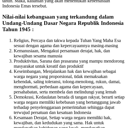
tahun. Maka, kalianlah yang akan menentukan keberhasilan
Indonesia Emas tersebut.
Nilai-nilai kebangsaan yang terkandung dalam
Undang-Undang Dasar Negara Republik Indonesia
Tahun 1945 :
Religius, Percaya dan takwa kepada Tuhan Yang Maha Esa
sesuai dengan agama dan kepercayaannya masing-masing
Kemanusiaan, Mengakui persamaan derajat, hak, dan
kewajiban sesama manusia
Produktivitas, Sarana dan prasarana yang mampu mendorong
masyarakat untuk kreatif dan produktif
Keseimbangan, Menjalankan hak dan kewajiban sebagai
warga negara yang proporsional, tidak memaksakan
kehendak, saling toleransi, tolong-menolong, rukun, damai,
menghormati, perbedaan agama dan kepercayaan,
persahabatan, serta membela dan melindungi yang lemah
Demokrasi, Kedaulatan berada di tangan rakyat, berarti setiap
warga negara memiliki kebebasan yang bertanggung jawab
terhadap penyelenggaraan pemerintahan sehingga dapat
terwujud persatuan dan kesatuan Indonesia
Kesamaan Derajat, Setiap warga negara memiliki hak,
kewajiban, dan kedudukan yang sama. Hak untuk
mendapatkan kehidupan yang layak, mendapatkan