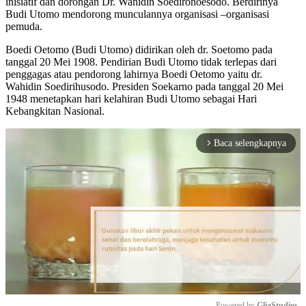
inisiatif dan dorongan Dr. Wahidin Soedirohoesodo. Berdirinya
Budi Utomo mendorong munculannya organisasi –organisasi
pemuda.
Boedi Oetomo (Budi Utomo) didirikan oleh dr. Soetomo pada
tanggal 20 Mei 1908. Pendirian Budi Utomo tidak terlepas dari
penggagas atau pendorong lahirnya Boedi Oetomo yaitu dr.
Wahidin Soedirihusodo. Presiden Soekarno pada tanggal 20 Mei
1948 menetapkan hari kelahiran Budi Utomo sebagai Hari
Kebangkitan Nasional.
Baca selengkapnya
arrow_forward_ios
Powered by 
GliaStudios