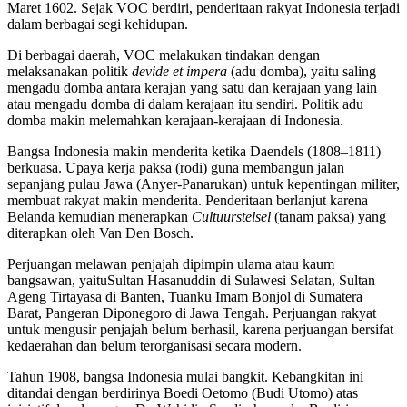
Maret 1602. Sejak VOC berdiri, penderitaan rakyat Indonesia terjadi
dalam berbagai segi kehidupan.
Di berbagai daerah, VOC melakukan tindakan dengan
melaksanakan politik
devide et impera
(adu domba), yaitu saling
mengadu domba antara kerajan yang satu dan kerajaan yang lain
atau mengadu domba di dalam kerajaan itu sendiri. Politik adu
domba makin melemahkan kerajaan-kerajaan di Indonesia.
Bangsa Indonesia makin menderita ketika Daendels (1808–1811)
berkuasa. Upaya kerja paksa (rodi) guna membangun jalan
sepanjang pulau Jawa (Anyer-Panarukan) untuk kepentingan militer,
membuat rakyat makin menderita. Penderitaan berlanjut karena
Belanda kemudian menerapkan
Cultuurstelsel
(tanam paksa) yang
diterapkan oleh Van Den Bosch.
Perjuangan melawan penjajah dipimpin ulama atau kaum
bangsawan, yaituSultan Hasanuddin di Sulawesi Selatan, Sultan
Ageng Tirtayasa di Banten, Tuanku Imam Bonjol di Sumatera
Barat, Pangeran Diponegoro di Jawa Tengah. Perjuangan rakyat
untuk mengusir penjajah belum berhasil, karena perjuangan bersifat
kedaerahan dan belum terorganisasi secara modern.
Tahun 1908, bangsa Indonesia mulai bangkit. Kebangkitan ini
ditandai dengan berdirinya Boedi Oetomo (Budi Utomo) atas