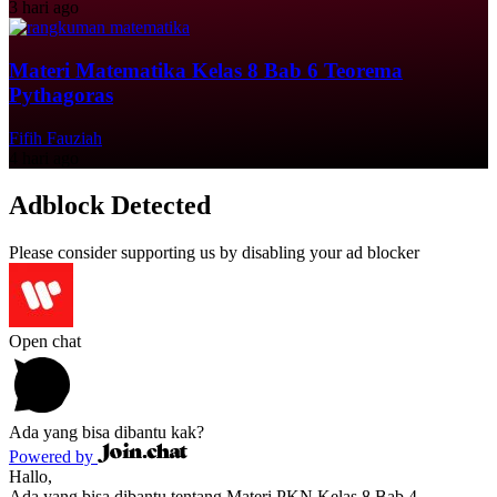
3 hari ago
Materi Matematika Kelas 8 Bab 6 Teorema
Pythagoras
Fifih Fauziah
4 hari ago
Adblock Detected
Please consider supporting us by disabling your ad blocker
Open chat
Ada yang bisa dibantu kak?
Powered by
Hallo,
Ada yang bisa dibantu tentang Materi PKN Kelas 8 Bab 4