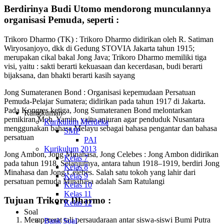
Berdirinya Budi Utomo mendorong munculannya
organisasi Pemuda, seperti :
Trikoro Dharmo (TK) : Trikoro Dharmo didirikan oleh R. Satiman
Wiryosanjoyo, dkk di Gedung STOVIA Jakarta tahun 1915;
merupakan cikal bakal Jong Java; Trikoro Dharmo memiliki tiga
visi, yaitu : sakti berarti kekuasaan dan kecerdasan, budi berarti
bijaksana, dan bhakti berarti kasih sayang
Jong Sumateranen Bond : Organisasi kepemudaan Persatuan
Pemuda-Pelajar Sumatera; didirikan pada tahun 1917 di Jakarta.
Pada Kongres ketiga, Jong Sumateranen Bond melontarkan
Rangkuman
pemikiran Moh. Yamin, yaitu anjuran agar penduduk Nusantara
Kurikulum Merdeka
menggunakan bahasa Melayu sebagai bahasa pengantar dan bahasa
SMP
persatuan
PAI
Kurikulum 2013
Jong Ambon, Jong Minahasa, Jong Celebes : Jong Ambon didirikan
Kelas 7
pada tahun 1918. Selanjutnya, antara tahun 1918–1919, berdiri Jong
Kelas 8
Minahasa dan Jong Celebes. Salah satu tokoh yang lahir dari
Kelas 9
persatuan pemuda Minahasa adalah Sam Ratulangi
Kelas 10
Kelas 11
Tujuan Trikoro Dharmo :
Kelas 12
Soal
Mempererat tali persaudaraan antar siswa-siswi Bumi Putra
Bank Soal