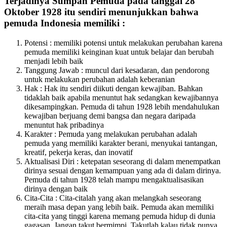
Terjadinya Sumpah Pemuda pada tanggal 28
Oktober 1928 itu sendiri menunjukkan bahwa
pemuda Indonesia memiliki :
Potensi : memiliki potensi untuk melakukan perubahan karena
pemuda memiliki keinginan kuat untuk belajar dan berubah
menjadi lebih baik
Tanggung Jawab : muncul dari kesadaran, dan pendorong
untuk melakukan perubahan adalah keberanian
Hak : Hak itu sendiri diikuti dengan kewajiban. Bahkan
tidaklah baik apabila menuntut hak sedangkan kewajibannya
dikesampingkan. Pemuda di tahun 1928 lebih mendahulukan
kewajiban berjuang demi bangsa dan negara daripada
menuntut hak pribadinya
Karakter : Pemuda yang melakukan perubahan adalah
pemuda yang memiliki karakter berani, menyukai tantangan,
kreatif, pekerja keras, dan inovatif
Aktualisasi Diri : ketepatan seseorang di dalam menempatkan
dirinya sesuai dengan kemampuan yang ada di dalam dirinya.
Pemuda di tahun 1928 telah mampu mengaktualisasikan
dirinya dengan baik
Cita-Cita : Cita-citalah yang akan melangkah seseorang
meraih masa depan yang lebih baik. Pemuda akan memiliki
cita-cita yang tinggi karena memang pemuda hidup di dunia
gagasan. Jangan takut bermimpi. Takutlah kalau tidak punya