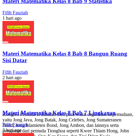
Materi Matematika Kelas 8 Bab 9 Statistika
Fifih Fauziah
1 hari ago
Materi Matematika Kelas 8 Bab 8 Bangun Ruang
Sisi Datar
Fifih Fauziah
2 hari ago
Materi Matematika Kelas 8 Bab 7 Lingkaran
Kongres Pemuda II dihadiri oleh para wakil organisasi kepemudaan,
yaitu Jong Java, Jong Batak, Jong Celebes, Jong Sumateranen
Fifih Fauziah
Bond, Jong Islamieten Bond, Jong Ambon, dan lainnya serta
3 hari ago
pengamat dari pemuda Tionghoa seperti Kwee Thiam Hong, John