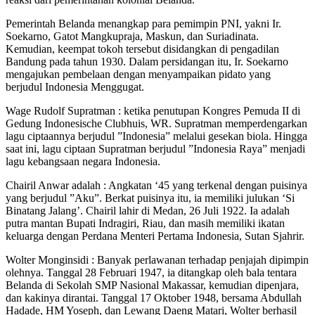
Pemerintah Belanda menangkap para pemimpin PNI, yakni Ir.
Soekarno, Gatot Mangkupraja, Maskun, dan Suriadinata.
Kemudian, keempat tokoh tersebut disidangkan di pengadilan
Bandung pada tahun 1930. Dalam persidangan itu, Ir. Soekarno
mengajukan pembelaan dengan menyampaikan pidato yang
berjudul Indonesia Menggugat.
Wage Rudolf Supratman : ketika penutupan Kongres Pemuda II di
Gedung Indonesische Clubhuis, WR. Supratman memperdengarkan
lagu ciptaannya berjudul ”Indonesia” melalui gesekan biola. Hingga
saat ini, lagu ciptaan Supratman berjudul ”Indonesia Raya” menjadi
lagu kebangsaan negara Indonesia.
Chairil Anwar adalah : Angkatan ‘45 yang terkenal dengan puisinya
yang berjudul ”Aku”. Berkat puisinya itu, ia memiliki julukan ‘Si
Binatang Jalang’. Chairil lahir di Medan, 26 Juli 1922. Ia adalah
putra mantan Bupati Indragiri, Riau, dan masih memiliki ikatan
keluarga dengan Perdana Menteri Pertama Indonesia, Sutan Sjahrir.
Wolter Monginsidi : Banyak perlawanan terhadap penjajah dipimpin
olehnya. Tanggal 28 Februari 1947, ia ditangkap oleh bala tentara
Belanda di Sekolah SMP Nasional Makassar, kemudian dipenjara,
dan kakinya dirantai. Tanggal 17 Oktober 1948, bersama Abdullah
Hadade, HM Yoseph, dan Lewang Daeng Matari, Wolter berhasil