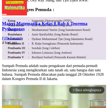
Lauw Tjoan Hok, Oey Kay Siang, dan Tjoi Djien Kwie.
Panitia Kongres Pemuda :
Materi Matematika Kelas 8 Bab 6 Teorema
Pythagoras
Fifih Fauziah
4 hari ago
Sumpah Pemuda adalah suatu pengakuan dari pemuda-pemudi
Indonesia yang mengikrarkan satu tanah air, satu bangsa dan satu
bahasa. Sumpah Pemuda dibacakan pada tanggal 28 Oktober 1928
dalam Kongres Pemuda II di Jakarta.
Baca selengkapnya
arrow_forward_ios