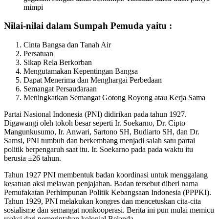
mimpi
Nilai-nilai dalam Sumpah Pemuda yaitu :
Cinta Bangsa dan Tanah Air
Persatuan
Sikap Rela Berkorban
Mengutamakan Kepentingan Bangsa
Dapat Menerima dan Menghargai Perbedaan
Semangat Persaudaraan
Meningkatkan Semangat Gotong Royong atau Kerja Sama
Partai Nasional Indonesia (PNI) didirikan pada tahun 1927.
Digawangi oleh tokoh besar seperti Ir. Soekarno, Dr. Cipto
Mangunkusumo, Ir. Anwari, Sartono SH, Budiarto SH, dan Dr.
Samsi, PNI tumbuh dan berkembang menjadi salah satu partai
politik berpengaruh saat itu. Ir. Soekarno pada pada waktu itu
berusia ±26 tahun.
Tahun 1927 PNI membentuk badan koordinasi untuk menggalang
kesatuan aksi melawan penjajahan. Badan tersebut diberi nama
Pemufakatan Perhimpunan Politik Kebangsaan Indonesia (PPPKI).
Tahun 1929, PNI melakukan kongres dan mencetuskan cita-cita
sosialisme dan semangat nonkooperasi. Berita ini pun mulai memicu
reaksi dari pemerintahan kolonial Belanda.