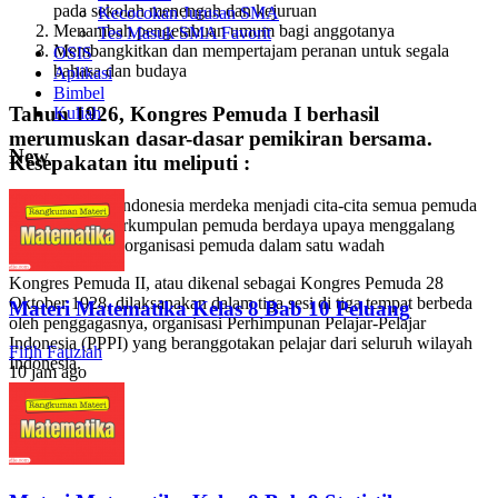
pada sekolah menengah dan kejuruan
Kecocokan Jurusan SMA
Menambah pengetahuan umum bagi anggotanya
Tes Masuk SMA Favorit
Membangkitkan dan mempertajam peranan untuk segala
OSIS
bahasa dan budaya
Aplikasi
Bimbel
Tahun 1926, Kongres Pemuda I berhasil
Kuliah
merumuskan dasar-dasar pemikiran bersama.
New
Kesepakatan itu meliputi :
Cita-cita Indonesia merdeka menjadi cita-cita semua pemuda
Semua perkumpulan pemuda berdaya upaya menggalang
persatuan organisasi pemuda dalam satu wadah
Kongres Pemuda II, atau dikenal sebagai Kongres Pemuda 28
Oktober 1928, dilaksanakan dalam tiga sesi di tiga tempat berbeda
Materi Matematika Kelas 8 Bab 10 Peluang
oleh penggagasnya, organisasi Perhimpunan Pelajar-Pelajar
Indonesia (PPPI) yang beranggotakan pelajar dari seluruh wilayah
Fifih Fauziah
Indonesia.
10 jam ago