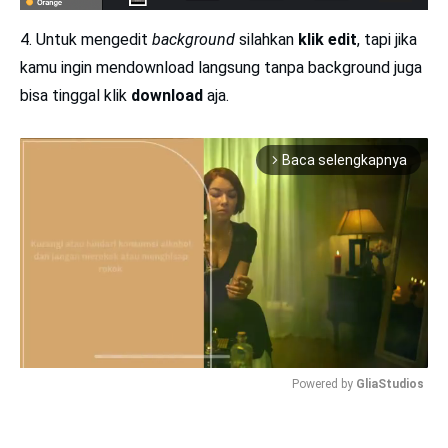
4. Untuk mengedit
background
silahkan
klik edit
, tapi jika
kamu ingin mendownload langsung tanpa background juga
bisa tinggal klik
download
aja.
Baca selengkapnya
arrow_forward_ios
Powered by 
GliaStudios
Mute