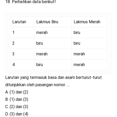
18. Perhatikan data berikut!
Larutan
Lakmus Biru
Lakmus Merah
1
merah
biru
2
biru
biru
3
merah
merah
4
biru
merah
Larutan yang termasuk basa dan asam berturut-turut
ditunjukkan oleh pasangan nomor ….
A. (1) dan (2)
B. (1) dan (3)
C. (2) dan (3)
D. (3) dan (4)