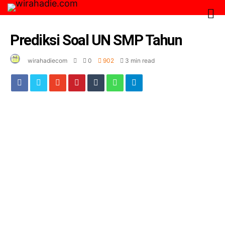
Prediksi Soal UN SMP Tahun
wirahadiecom
0
902
3 min read