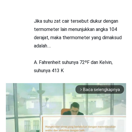
Jika suhu zat cair tersebut diukur dengan
termometer lain menunjukkan angka 104
derajat, maka thermometer yang dimaksud
adalah….
A. Fahrenheit suhunya 72ºF dan Kelvin,
suhunya 413 K
Baca selengkapnya
arrow_forward_ios