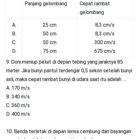
Panjang gelombang
Cepat rambat
gelombang
A.
25 cm
8,3 cm/s
B.
50 cm
8,3 cm/s
C.
50 cm
300 cm/s
D.
75 cm
675 cm/s
9. Doni meniup peluit di depan tebing yang jaraknya 85
meter. Jika bunyi pantul terdengar 0,5 sekon setelah bunyi
asli, maka cepat rambat bunyi di udara saat itu adalah ….
A. 170 m/s
B. 340 m/s
C. 360 m/s
D. 400 m/s
10. Benda terletak di depan lensa cembung dan bayangan