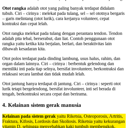
Otot rangka
adalah otot yang paling banyak terdapat didalam
tubuh. Ciri – cirinya : melekat pada tulang, sel – sel ototnya bergaris
– garis melintang (otot lurik), cara kerjanya volunteer, cepat
kontraksi dan cepat lelah.
Otot rangka melekat pada tulang dengan perantara tendon. Tendon
adalah pita tebal, berserabut, dan liat. Contoh penggunaan otot
rangka yaitu ketika kita berjalan, berlari, dan beraktivitas lain
dibawah kesadaran kita.
Otot polos terdapat pada dinding lambung, usus halus, rahim, dan
organ dalam lainnya. Ciri – cirinya : berbentuk gelendong dan
memiliki inti pada tiap selnya, bersifat involunteer, berkontraksi dan
relaksasi secara lambat dan tidak mudah lelah.
Otot jantung hanya terdapat di jantung. Ciri – cirinya : seperti otot
lurik tetapi bergelendong, bersifat involunteer, inti sel berada di
tengah, berkontraksi secara cepat dan berirama.
4.
Kelainan sistem gerak manusia
Kelainan pada sistem gerak
yaitu Riketsia, Osteoporosis, Artritis,
Fraktura, Kifosis, Lordosis dan Skoliosis. Riketsia yaitu kekurangan
vitamin D, sehingga menyebabkan kaki tumbuh membengkok.