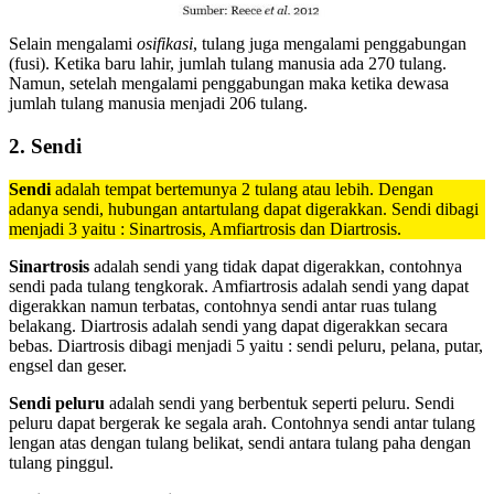
Selain mengalami
osifikasi
, tulang juga mengalami penggabungan
(fusi). Ketika baru lahir, jumlah tulang manusia ada 270 tulang.
Namun, setelah mengalami penggabungan maka ketika dewasa
jumlah tulang manusia menjadi 206 tulang.
2.
Sendi
Sendi
adalah tempat bertemunya 2 tulang atau lebih. Dengan
adanya sendi, hubungan antartulang dapat digerakkan. Sendi dibagi
menjadi 3 yaitu : Sinartrosis, Amfiartrosis dan Diartrosis.
Sinartrosis
adalah sendi yang tidak dapat digerakkan, contohnya
sendi pada tulang tengkorak. Amfiartrosis adalah sendi yang dapat
digerakkan namun terbatas, contohnya sendi antar ruas tulang
belakang. Diartrosis adalah sendi yang dapat digerakkan secara
bebas. Diartrosis dibagi menjadi 5 yaitu : sendi peluru, pelana, putar,
engsel dan geser.
Sendi peluru
adalah sendi yang berbentuk seperti peluru. Sendi
peluru dapat bergerak ke segala arah. Contohnya sendi antar tulang
lengan atas dengan tulang belikat, sendi antara tulang paha dengan
tulang pinggul.