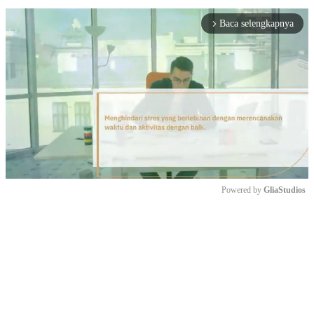
Baca selengkapnya
arrow_forward_ios
Powered by 
GliaStudios
Mute