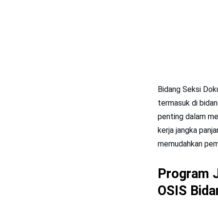
Bidang Seksi Do
termasuk di bidan
penting dalam me
kerja jangka pan
memudahkan pem
Program J
OSIS Bida