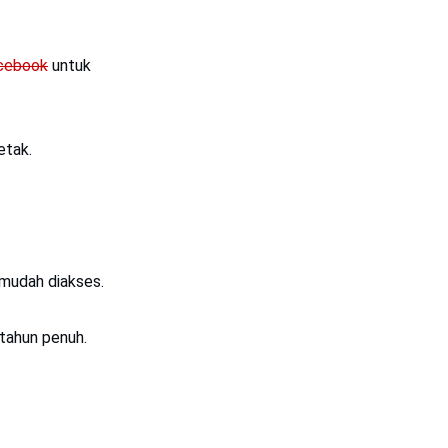
cebook
untuk
etak.
 mudah diakses.
tahun penuh.