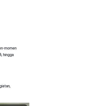
men-momen
i, hingga
giatan,