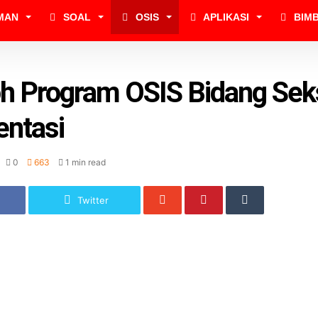
MAN
SOAL
OSIS
APLIKASI
BIM
h Program OSIS Bidang Sek
ntasi
0
663
1 min read
Twitter