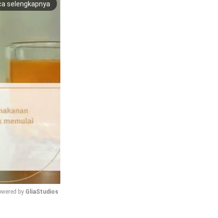
ca selengkapnya
wered by 
GliaStudios