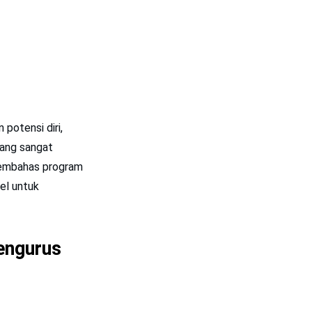
potensi diri,
yang sangat
 membahas program
el untuk
engurus