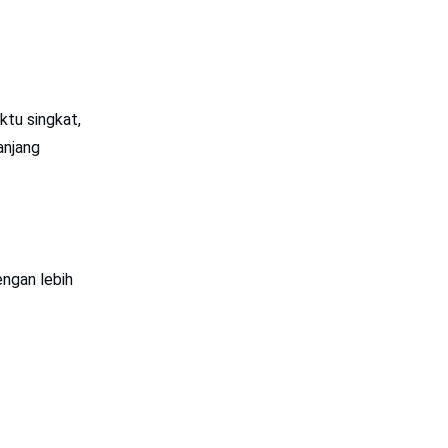
Mute
ktu singkat,
anjang
ngan lebih