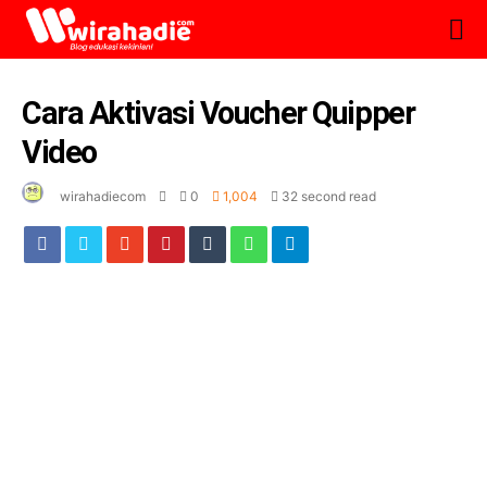
Cara Aktivasi Voucher Quipper
Video
wirahadiecom
0
1,004
32 second read