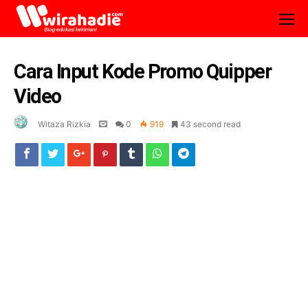
Cara Input Kode Promo Quipper
Video
Witaza Rizkia
0
919
43 second read