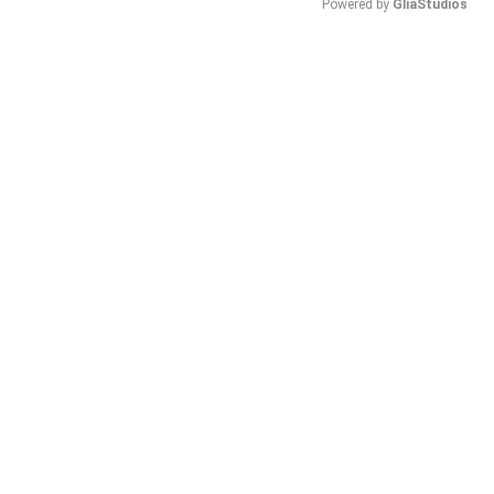
Powered by 
GliaStudios
Mute