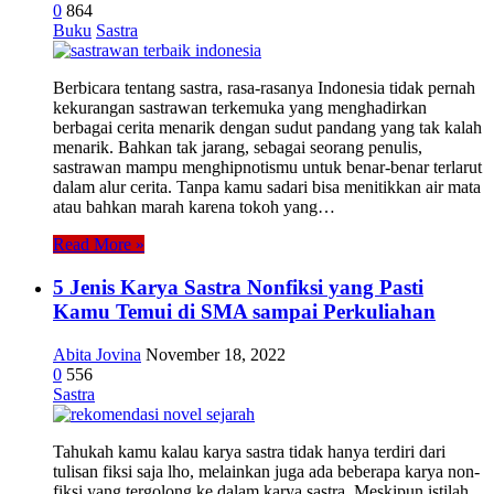
0
864
Buku
Sastra
Berbicara tentang sastra, rasa-rasanya Indonesia tidak pernah
kekurangan sastrawan terkemuka yang menghadirkan
berbagai cerita menarik dengan sudut pandang yang tak kalah
menarik. Bahkan tak jarang, sebagai seorang penulis,
sastrawan mampu menghipnotismu untuk benar-benar terlarut
dalam alur cerita. Tanpa kamu sadari bisa menitikkan air mata
atau bahkan marah karena tokoh yang…
Read More »
5 Jenis Karya Sastra Nonfiksi yang Pasti
Kamu Temui di SMA sampai Perkuliahan
Abita Jovina
November 18, 2022
0
556
Sastra
Tahukah kamu kalau karya sastra tidak hanya terdiri dari
tulisan fiksi saja lho, melainkan juga ada beberapa karya non-
fiksi yang tergolong ke dalam karya sastra. Meskipun istilah