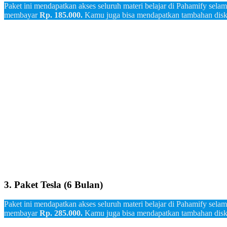
Paket ini mendapatkan akses seluruh materi belajar di Pahamify selam
membayar
Rp.
185.000
.
Kamu juga bisa mendapatkan tambahan di
3. Paket Tesla (6 Bulan)
Paket ini mendapatkan akses seluruh materi belajar di Pahamify selam
membayar
Rp. 285.000.
Kamu juga bisa mendapatkan tambahan di