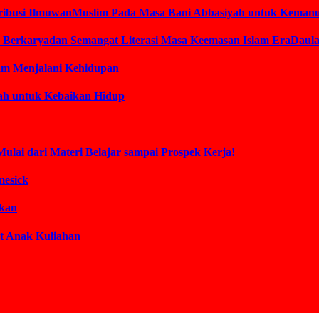
ontribusi IlmuwanMuslim Pada Masa Bani Abbasiyah untuk Keman
am Berkaryadan Semangat Literasi Masa Keemasan Islam EraDaul
lam Menjalani Kehidupan
lah untuk Kebaikan Hidup
Mulai dari Materi Belajar sampai Prospek Kerja!
mesick
akan
t Anak Kuliahan