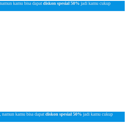
 namun kamu bisa dapat
diskon spesial 50%
jadi kamu cukup
, namun kamu bisa dapat
diskon spesial 50%
jadi kamu cukup