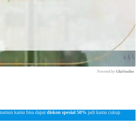
Powered by 
GliaStudios
Mute
 namun kamu bisa dapat
diskon spesial 50%
jadi kamu cukup