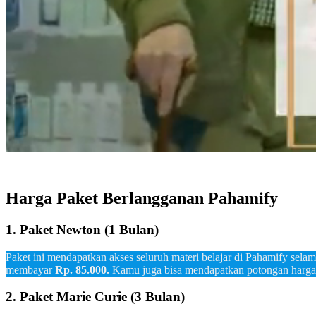
Harga Paket Berlangganan Pahamify
1. Paket Newton (1 Bulan)
Paket ini mendapatkan akses seluruh materi belajar di Pahamify selam
membayar
Rp. 85.000.
Kamu juga bisa mendapatkan potongan harg
2. Paket Marie Curie (3 Bulan)