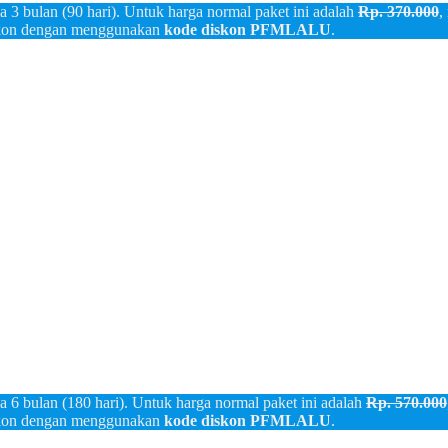
a 3 bulan (90 hari). Untuk harga normal paket ini adalah
Rp. 370.000
,
skon dengan menggunakan
kode diskon
PFMLALU
.
a 6 bulan (180 hari). Untuk harga normal paket ini adalah
Rp. 570.000
skon dengan menggunakan
kode diskon
PFMLALU
.