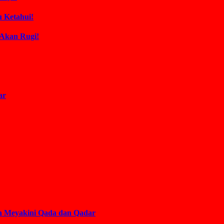
 Ketahui!
 Akan Rugi!
ar
an Meyakini Qada dan Qadar