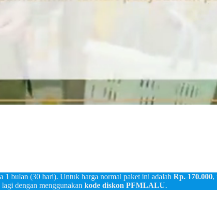
a 1 bulan (30 hari). Untuk harga normal paket ini adalah
Rp. 170.000
,
a lagi dengan menggunakan
kode diskon
PFMLALU
.