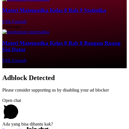
Materi Matematika Kelas 8 Bab 9 Statistika
Fifih Fauziah
3 hari ago
Materi Matematika Kelas 8 Bab 8 Bangun Ruang
Sisi Datar
Fifih Fauziah
4 hari ago
Adblock Detected
Please consider supporting us by disabling your ad blocker
Open chat
Ada yang bisa dibantu kak?