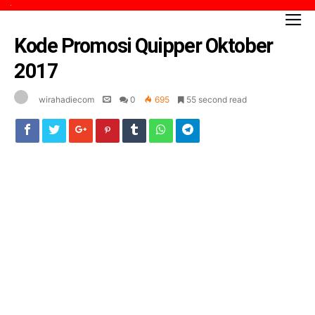
Kode Promosi Quipper Oktober
2017
wirahadiecom
0
695
55 second read