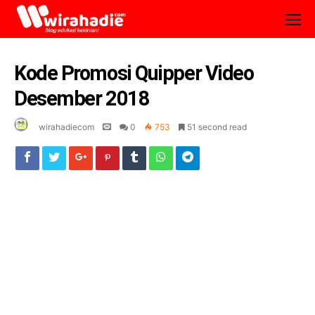
Kode Promosi Quipper Video
Desember 2018
wirahadiecom
0
753
51 second read