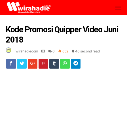
Kode Promosi Quipper Video Juni
2018
wirahadiecom
0
652
46 second read