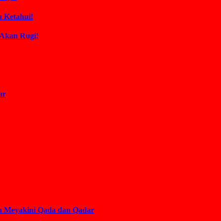
 Ketahui!
 Akan Rugi!
ar
an Meyakini Qada dan Qadar