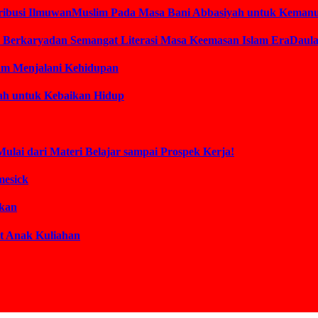
ontribusi IlmuwanMuslim Pada Masa Bani Abbasiyah untuk Keman
am Berkaryadan Semangat Literasi Masa Keemasan Islam EraDaul
lam Menjalani Kehidupan
lah untuk Kebaikan Hidup
Mulai dari Materi Belajar sampai Prospek Kerja!
mesick
akan
t Anak Kuliahan