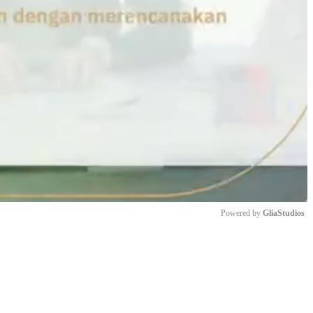
Powered by 
GliaStudios
Mute