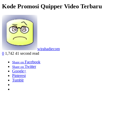
Kode Promosi Quipper Video Terbaru
wirahadiecom
0
1,742
41 second read
Facebook
Share on
Twitter
Share on
Google+
Pinterest
Tumblr