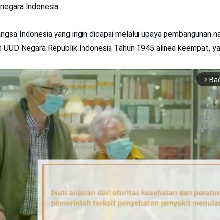
negara Indonesia.
angsa Indonesia yang ingin dicapai melalui upaya pembangunan n
UUD Negara Republik Indonesia Tahun 1945 alinea keempat, yai
Ba
arrow_forward_ios