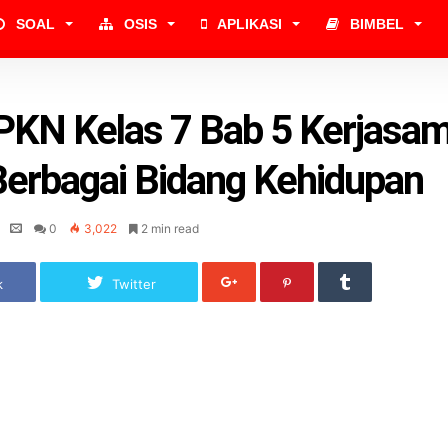
SOAL
OSIS
APLIKASI
BIMBEL
PKN Kelas 7 Bab 5 Kerjasa
erbagai Bidang Kehidupan
0
3,022
2 min read
k
Twitter