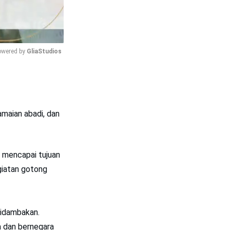
wered by 
GliaStudios
Mute
maian abadi, dan
k mencapai tujuan
giatan gotong
didambakan.
 dan bernegara