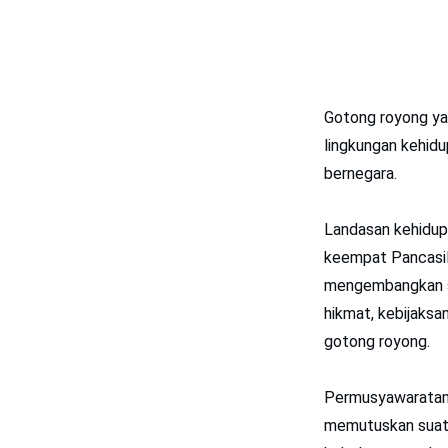
Gotong royong ya
lingkungan kehidu
bernegara.
Landasan kehidupa
keempat Pancasil
mengembangkan sem
hikmat, kebijaksa
gotong royong.
Permusyawaratan 
memutuskan suatu