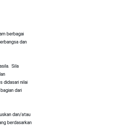
lam berbagai
berbangsa dan
sila. Sila
dan
didasari nilai
bagian dari
muskan dan/atau
ang berdasarkan