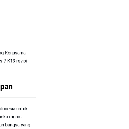
ng Kerjasama
s 7 K13 revisi
upan
donesia untuk
neka ragam
uan bangsa yang