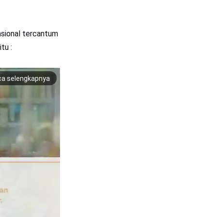
asional tercantum
tu :
ca selengkapnya