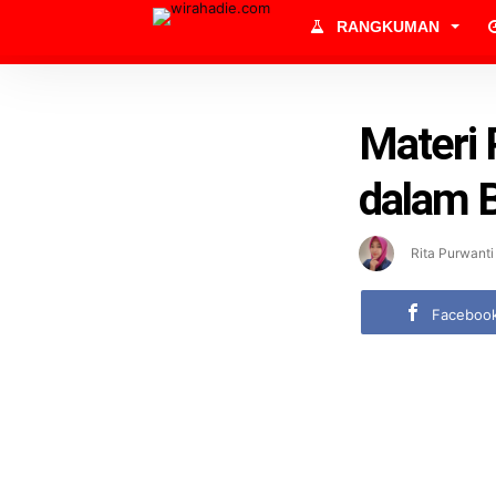
RANGKUMAN
Materi 
dalam B
Rita Purwanti
Faceboo