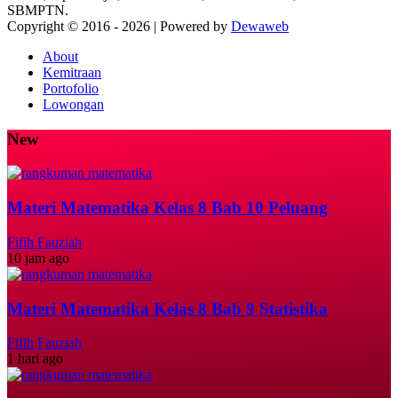
SBMPTN.
Copyright © 2016 -
2026 | Powered by
Dewaweb
About
Kemitraan
Portofolio
Lowongan
New
Materi Matematika Kelas 8 Bab 10 Peluang
Fifih Fauziah
10 jam ago
Materi Matematika Kelas 8 Bab 9 Statistika
Fifih Fauziah
1 hari ago