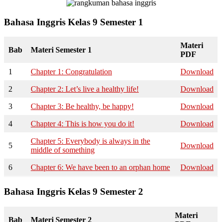
Bahasa Inggris Kelas 9 Semester 1
Materi
Bab
Materi Semester 1
PDF
1
Chapter 1: Congratulation
Download
2
Chapter 2: Let’s live a healthy life!
Download
3
Chapter 3: Be healthy, be happy!
Download
4
Chapter 4: This is how you do it!
Download
Chapter 5: Everybody is always in the
5
Download
middle of something
6
Chapter 6: We have been to an orphan home
Download
Bahasa Inggris Kelas 9 Semester 2
Materi
Bab
Materi Semester 2