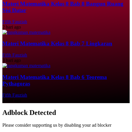
Materi Matematika Kelas 8 Bab 8 Bangun Ruang
Sisi Datar
Fifih Fauziah
2 hari ago
Materi Matematika Kelas 8 Bab 7 Lingkaran
Fifih Fauziah
3 hari ago
Materi Matematika Kelas 8 Bab 6 Teorema
Pythagoras
Fifih Fauziah
4 hari ago
Adblock Detected
Please consider supporting us by disabling your ad blocker