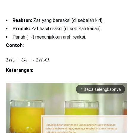
Reaktan:
Zat yang bereaksi (di sebelah kiri).
Produk:
Zat hasil reaksi (di sebelah kanan).
Panah (→) menunjukkan arah reaksi.
Contoh:
Keterangan:
Baca selengkapnya
arrow_forward_ios