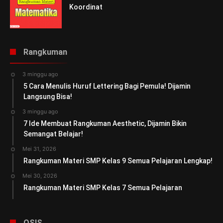
Koordinat
Rangkuman
3 minggu ago
5 Cara Menulis Huruf Lettering Bagi Pemula! Dijamin
Langsung Bisa!
3 minggu ago
7 Ide Membuat Rangkuman Aesthetic, Dijamin Bikin
Semangat Belajar!
Mei 31, 2026
Rangkuman Materi SMP Kelas 9 Semua Pelajaran Lengkap!
Mei 30, 2026
Rangkuman Materi SMP Kelas 7 Semua Pelajaran
OSIS