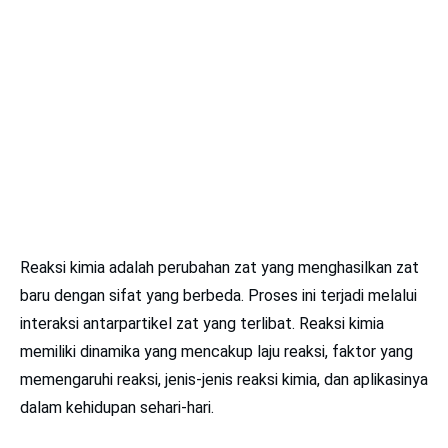
Reaksi kimia adalah perubahan zat yang menghasilkan zat
baru dengan sifat yang berbeda. Proses ini terjadi melalui
interaksi antarpartikel zat yang terlibat. Reaksi kimia
memiliki dinamika yang mencakup laju reaksi, faktor yang
memengaruhi reaksi, jenis-jenis reaksi kimia, dan aplikasinya
dalam kehidupan sehari-hari.