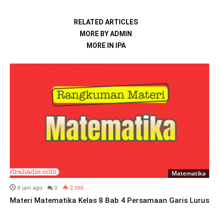
RELATED ARTICLES
MORE BY ADMIN
MORE IN IPA
Matematika
9 jam ago
0
2,196
Materi Matematika Kelas 8 Bab 4 Persamaan Garis Lurus