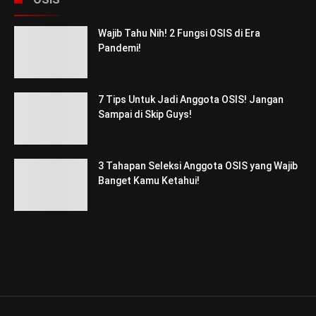
Wajib Tahu Nih! 2 Fungsi OSIS di Era
Pandemi!
7 Tips Untuk Jadi Anggota OSIS! Jangan
Sampai di Skip Guys!
3 Tahapan Seleksi Anggota OSIS yang Wajib
Banget Kamu Ketahui!