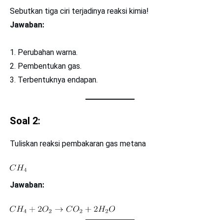
Sebutkan tiga ciri terjadinya reaksi kimia!
Jawaban:
Perubahan warna.
Pembentukan gas.
Terbentuknya endapan.
Soal 2:
Tuliskan reaksi pembakaran gas metana
Jawaban: