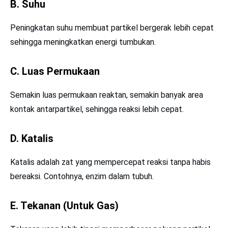
B. Suhu
Peningkatan suhu membuat partikel bergerak lebih cepat
sehingga meningkatkan energi tumbukan.
C. Luas Permukaan
Semakin luas permukaan reaktan, semakin banyak area
kontak antarpartikel, sehingga reaksi lebih cepat.
D. Katalis
Katalis adalah zat yang mempercepat reaksi tanpa habis
bereaksi. Contohnya, enzim dalam tubuh.
E. Tekanan (Untuk Gas)