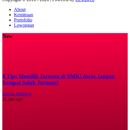
About
Kemitraan
Portofolio
Lowongan
New
8 Tips Memilih Jurusan di SMK! Awas Jangan
Sampai Salah Jurusan!
Kairos Melistya
21 jam ago