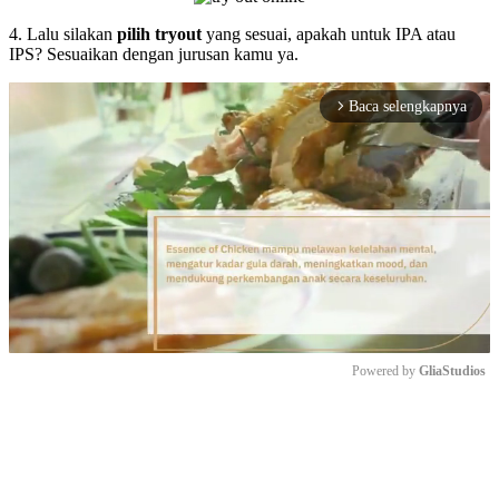
4. Lalu silakan
pilih tryout
yang sesuai, apakah untuk IPA atau
IPS? Sesuaikan dengan jurusan kamu ya.
Baca selengkapnya
arrow_forward_ios
Powered by 
GliaStudios
Mute