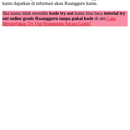
kamu dapatkan di informasi akun Ruangguru kamu.
Jika kamu tidak memiliki
kode try out
kamu bisa baca
tutorial try
out online gratis Ruangguru tanpa pakai kode
di sini
Cara
Mengerjakan Try Out Ruangguru Secara Gratis!