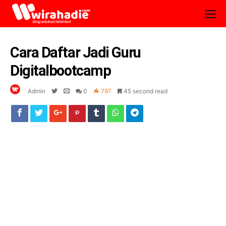
Cara Daftar Jadi Guru
Digitalbootcamp
Admin
0
797
45 second read