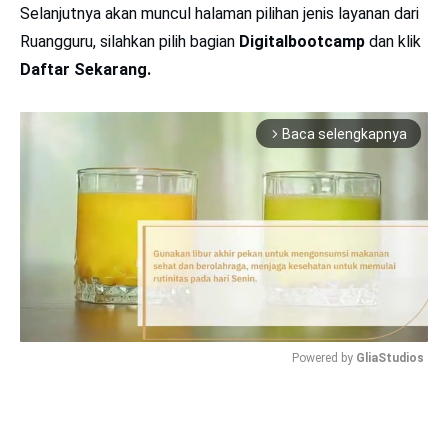
Selanjutnya akan muncul halaman pilihan jenis layanan dari
Ruangguru, silahkan pilih bagian
Digitalbootcamp
dan klik
Daftar Sekarang.
Baca selengkapnya
arrow_forward_ios
Powered by 
GliaStudios
Mute