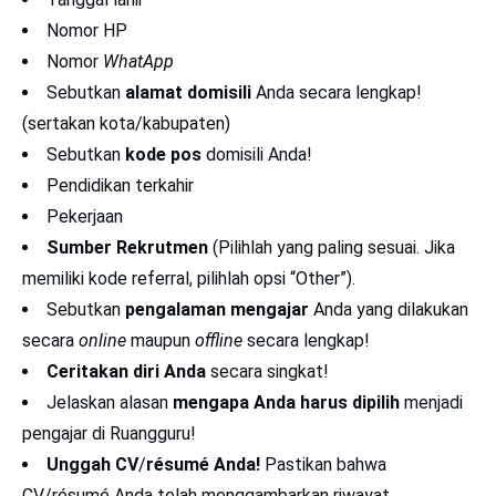
Nomor HP
Nomor
WhatApp
Sebutkan
alamat domisili
Anda secara lengkap!
(sertakan kota/kabupaten)
Sebutkan
kode pos
domisili Anda!
Pendidikan terkahir
Pekerjaan
Sumber Rekrutmen
(Pilihlah yang paling sesuai. Jika
memiliki kode referral, pilihlah opsi “Other”).
Sebutkan
pengalaman mengajar
Anda yang dilakukan
secara
online
maupun
offline
secara lengkap!
Ceritakan diri Anda
secara singkat!
Jelaskan alasan
mengapa Anda harus dipilih
menjadi
pengajar di Ruangguru!
Unggah CV
/
résumé Anda!
Pastikan bahwa
CV/résumé Anda telah menggambarkan riwayat