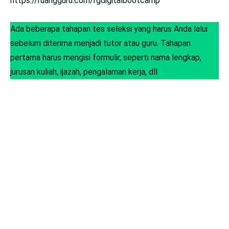
https://ruangguru.com/rgdigitalbootcamp
Ada beberapa tahapan tes seleksi yang harus Anda lalui
sebelum diterima menjadi tutor atau guru. Tahapan
pertama harus mengisi formulir, seperti nama lengkap,
jurusan kuliah, ijazah, pengalaman kerja, dll.