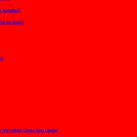
 Ketahui!
 Akan Rugi!
ar
an Meyakini Qada dan Qadar