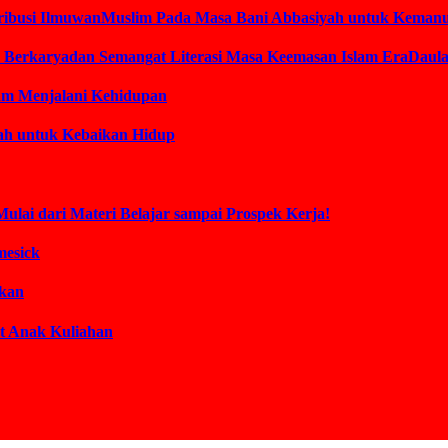
ontribusi IlmuwanMuslim Pada Masa Bani Abbasiyah untuk Keman
am Berkaryadan Semangat Literasi Masa Keemasan Islam EraDaul
lam Menjalani Kehidupan
lah untuk Kebaikan Hidup
Mulai dari Materi Belajar sampai Prospek Kerja!
mesick
akan
t Anak Kuliahan