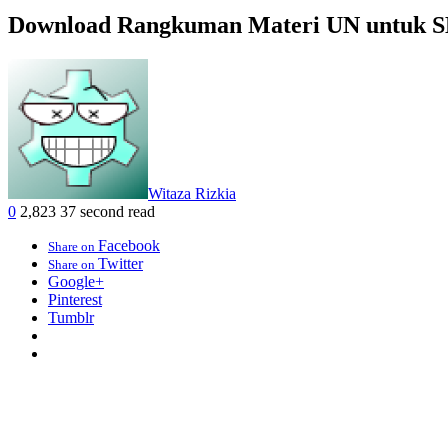
Download Rangkuman Materi UN untuk S
Witaza Rizkia
0
2,823
37 second read
Facebook
Share on
Twitter
Share on
Google+
Pinterest
Tumblr