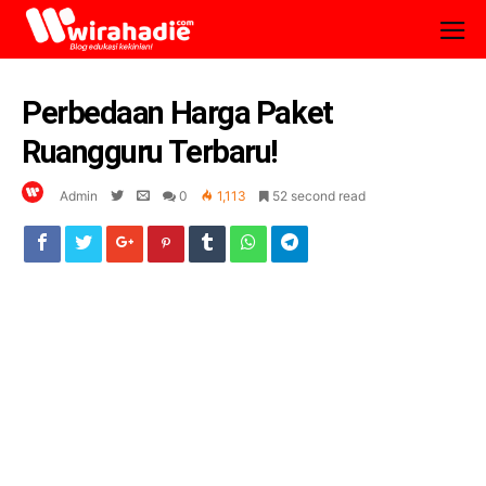
Perbedaan Harga Paket
Ruangguru Terbaru!
Admin
0
1,113
52 second read