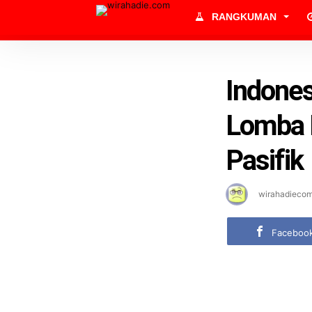
RANGKUMAN
Indone
Lomba H
Pasifik
wirahadieco
Faceboo