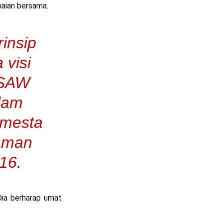
maian bersama.
rinsip
 visi
 SAW
slam
emesta
laman
16.
Dia berharap umat