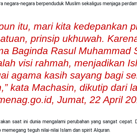
ara negara-negara berpenduduk Muslim sekaligus menjaga perda
un itu, mari kita kedepankan p
atuan, prinsip ukhuwah. Karena
ma Baginda Rasul Muhammad
lah visi rahmah, menjadikan I
ai agama kasih sayang bagi s
,” kata Machasin, dikutip dari 
menag.go.id, Jumat, 22 April 20
kan saat ini dunia mengalami perubahan yang sangat cepat. 
 memegang teguh nilai-nilai Islam dan spirit Alquran.