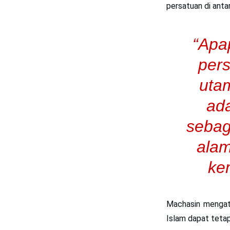
persatuan di ant
“Apap
pers
uta
ada
sebag
alam
ke
Machasin mengata
Islam dapat tetap