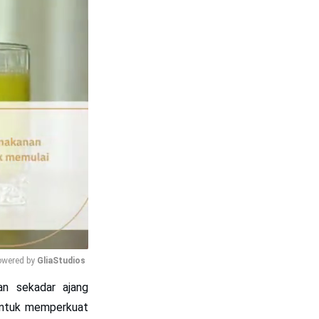
wered by 
GliaStudios
n sekadar ajang
Mute
 untuk memperkuat