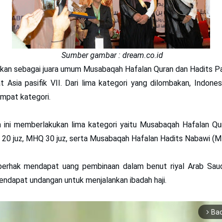
Sumber gambar : dream.co.id
tkan sebagai juara umum Musabaqah Hafalan Quran dan Hadits Pa
t Asia pasifik VII. Dari lima kategori yang dilombakan, Indones
empat kategori.
 ini memberlakukan lima kategori yaitu Musabaqah Hafalan Qu
20 juz, MHQ 30 juz, serta Musabaqah Hafalan Hadits Nabawi (
rhak mendapat uang pembinaan dalam benut riyal Arab Saudi.
ndapat undangan untuk menjalankan ibadah haji.
Ba
arrow_forward_ios