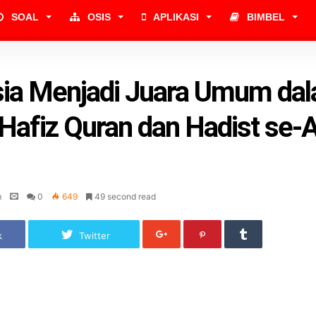
SOAL
OSIS
APLIKASI
BIMBEL
sia Menjadi Juara Umum da
afiz Quran dan Hadist se-A
m
0
649
49 second read
k
Twitter