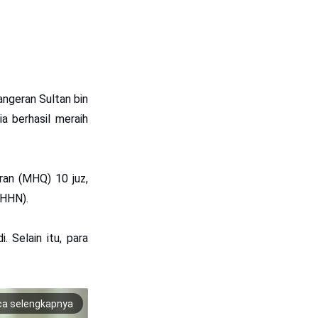
ngeran Sultan bin
ia berhasil meraih
ran (MHQ) 10 juz,
MHHN).
 Selain itu, para
ca selengkapnya