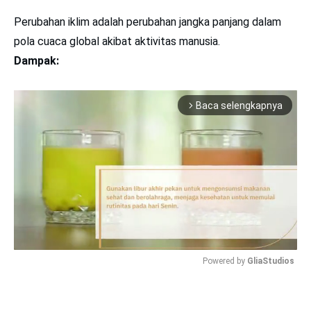
Perubahan iklim adalah perubahan jangka panjang dalam
pola cuaca global akibat aktivitas manusia.
Dampak:
Baca selengkapnya
arrow_forward_ios
Powered by 
GliaStudios
Mute