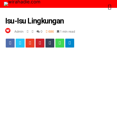
Isu-Isu Lingkungan
Admin
0
686
1 min read