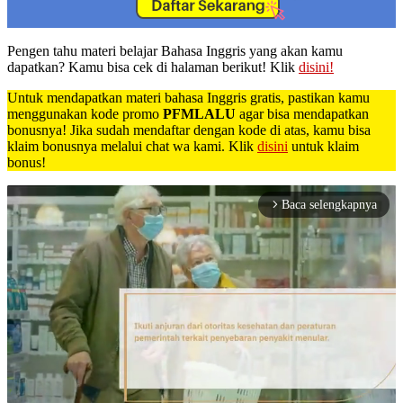
Pengen tahu materi belajar Bahasa Inggris yang akan kamu
dapatkan? Kamu bisa cek di halaman berikut! Klik
disini!
Untuk mendapatkan materi bahasa Inggris gratis, pastikan kamu
menggunakan kode promo
PFMLALU
agar bisa mendapatkan
bonusnya! Jika sudah mendaftar dengan kode di atas, kamu bisa
klaim bonusnya melalui chat wa kami. Klik
disini
untuk klaim
bonus!
Baca selengkapnya
arrow_forward_ios