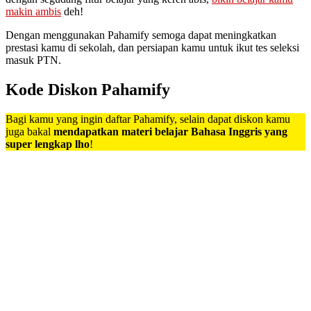
makin ambis
deh!
Dengan menggunakan Pahamify semoga dapat meningkatkan
prestasi kamu di sekolah, dan persiapan kamu untuk ikut tes seleksi
masuk PTN.
Kode Diskon Pahamify
Bagi kamu yang ingin daftar Pahamify, selain dapat diskon kamu
juga bakal
mendapatkan materi belajar Bahasa Inggris yang
super lengkap lho
!