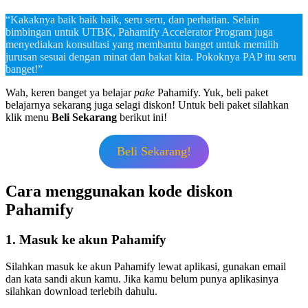
“Kakaknya baik baik baik, seru seru, dan perhatian. Selain
bimbingan untuk UTBK, Pahamify Accelerator Program juga
menyediakan konsultasi yang membantu banget untuk memilih
jurusan sesuai dengan minat dan bakat kita. Pokoknya PAP itu seru
banget!”
Wah, keren banget ya belajar
pake
Pahamify. Yuk, beli paket
belajarnya sekarang juga selagi diskon! Untuk beli paket silahkan
klik menu
Beli Sekarang
berikut ini!
Beli Sekarang!
Cara menggunakan kode diskon
Pahamify
1. Masuk ke akun Pahamify
Silahkan masuk ke akun Pahamify lewat aplikasi, gunakan email
dan kata sandi akun kamu. Jika kamu belum punya aplikasinya
silahkan download terlebih dahulu.