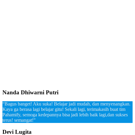
Nanda Dhiwarni Putri
“Bagus banget! Aku suka! Belajar jadi mudah, dan menyenangkan.
Kaya ga berasa lagi belajar gitu! Sekali lagi, terimakasih buat tim
Pahamify, semoga kedepannya bisa jadi lebih baik lagi,dan sukses
terus! semangat!”
Devi Lugita