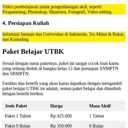
Video pembelajaran untuk pengembangan skill, seperti:
Progamming, Photoshop, Illustrator, Fotografi, Video editing
4. Persiapan Kuliah
Informasi Jurusan dan Universitas di Indonesia, Tes Minat & Bakat,
dan Konseling
Paket Belajar UTBK
Sesuai dengan nama paketnya, paket ini sangat cocok buat kamu
yang sedang duduk di bangku kelas 12 dan persiapan SNMPTN
dan SBMPTN.
Fasilitas dan benefit yang akan kamu dapatkan dengan mengambil
paket belajar UTBK ini adalah, semua paket belajar dan ditambah
dengan benefit berikut.
Jenis Paket
Harga
Masa Aktif
Paket 1 Tahun
Rp 425.000
1 Tahun
Paket 9 Bulan
Rp 350.000
9 Bulan