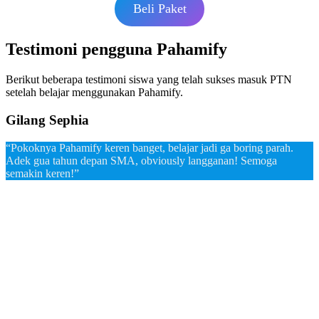
Beli Paket
Testimoni pengguna Pahamify
Berikut beberapa testimoni siswa yang telah sukses masuk PTN
setelah belajar menggunakan Pahamify.
Gilang Sephia
“Pokoknya Pahamify keren banget, belajar jadi ga boring parah.
Adek gua tahun depan SMA, obviously langganan! Semoga
semakin keren!”