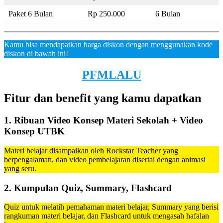
Paket 6 Bulan
Rp 250.000
6 Bulan
Kamu bisa mendapatkan harga diskon dengan menggunakan kode
diskon di bawah ini!
PFMLALU
Fitur dan benefit yang kamu dapatkan
1. Ribuan Video Konsep Materi Sekolah + Video
Konsep UTBK
Materi belajar disampaikan oleh Rockstar Teacher yang
berpengalaman, dan video pembelajaran disertai dengan animasi
yang seru.
2. Kumpulan Quiz, Summary, Flashcard
Quiz untuk melatih pemahaman materi belajar, Summary yang berisi
rangkuman materi belajar, dan Flashcard untuk mengasah hafalan