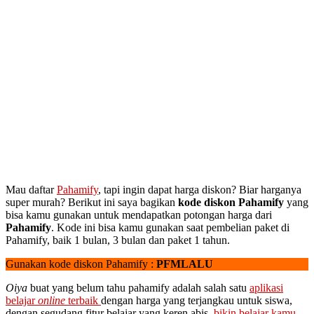
Mau daftar
Pahamify
, tapi ingin dapat harga diskon? Biar harganya
super murah? Berikut ini saya bagikan
kode diskon Pahamify
yang
bisa kamu gunakan untuk mendapatkan potongan harga dari
Pahamify
. Kode ini bisa kamu gunakan saat pembelian paket di
Pahamify, baik 1 bulan, 3 bulan dan paket 1 tahun.
Gunakan kode diskon Pahamify :
PFMLALU
Oiya
buat yang belum tahu pahamify adalah salah satu
aplikasi
belajar
online
terbaik
dengan harga yang terjangkau untuk siswa,
dengan segudang fitur belajar yang keren abis,
bikin belajar kamu