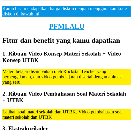
Kamu bisa mendapatkan harga diskon dengan menggunakan kode
diskon di bawah ini!
PFMLALU
Fitur dan benefit yang kamu dapatkan
1. Ribuan Video Konsep Materi Sekolah + Video
Konsep UTBK
Materi belajar disampaikan oleh Rockstar Teacher yang
berpengalaman, dan video pembelajaran disertai dengan animasi
yang seru.
2. Ribuan Video Pembahasan Soal Materi Sekolah
+ UTBK
Latihan soal materi sekolah dan UTBK, Video pembahasan soal
materi sekolah dan UTBK
3. Ekstrakurikuler