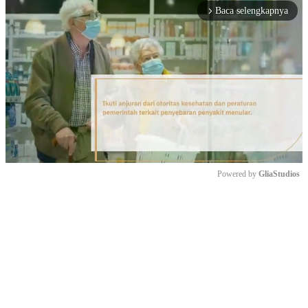
Baca selengkapnya
arrow_forward_ios
Powered by 
GliaStudios
Mute