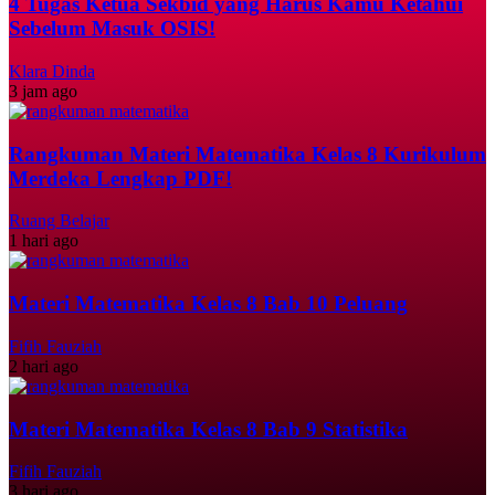
4 Tugas Ketua Sekbid yang Harus Kamu Ketahui
Sebelum Masuk OSIS!
Klara Dinda
3 jam ago
Rangkuman Materi Matematika Kelas 8 Kurikulum
Merdeka Lengkap PDF!
Ruang Belajar
1 hari ago
Materi Matematika Kelas 8 Bab 10 Peluang
Fifih Fauziah
2 hari ago
Materi Matematika Kelas 8 Bab 9 Statistika
Fifih Fauziah
3 hari ago