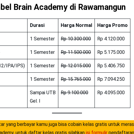
bel Brain Academy di Rawamangun
Durasi
Harga Normal
Harga Promo
1 Semester
Rp 10.300.000
Rp 4.120.000
)
1 Semester
Rp 11.500.000
Rp 5.175.000
12/IPA/IPS)
1 Semester
Rp 12.015.000
Rp 5.406.750
1 Semester
Rp 15.765.000
Rp 7.094.250
Sampai UTB
Rp 9.100.000
Rp 4.095.000
Gel. I
r yang berbayar kamu juga bisa cobain kelas gratis untuk mer
cademy, untuk daftar kelas gratis silahkan
isi formulir
pendaftaran 