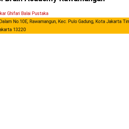
kar Ghifari Balai Pustaka
 Dalam No.10E, Rawamangun, Kec. Pulo Gadung, Kota Jakarta Tim
akarta 13220