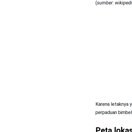
(
sumber: wikipedi
Karena letaknya 
perpaduan bimbel 
Peta loka