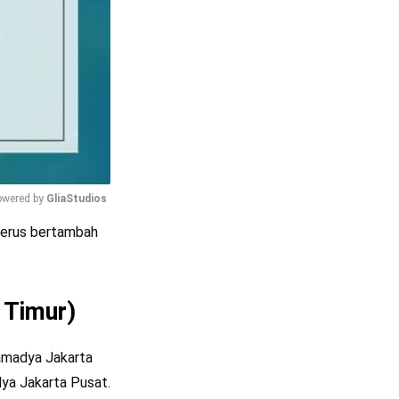
wered by 
GliaStudios
 terus bertambah
Mute
 Timur)
tamadya Jakarta
dya Jakarta Pusat.