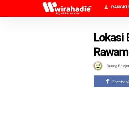
RANGK
Lokasi 
Rawam
Ruang Belaja
Faceboo