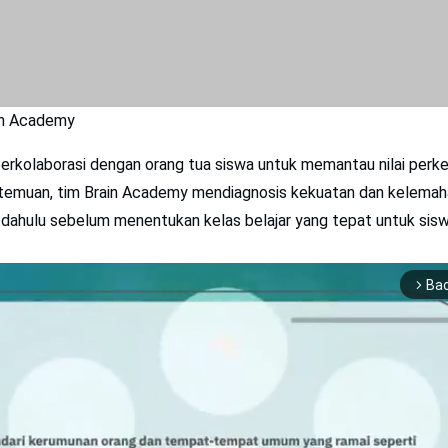
in Academy
erkolaborasi dengan orang tua siswa untuk memantau nilai perk
ertemuan, tim Brain Academy mendiagnosis kekuatan dan kelemah
ih dahulu sebelum menentukan kelas belajar yang tepat untuk sisw
Ba
arrow_forward_ios