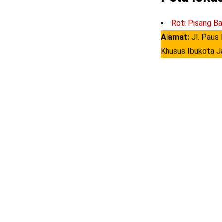
Roti Pisang Ba
Alamat:
Jl. Paus
Khusus Ibukota J