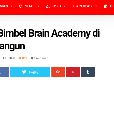
UMAN
SOAL
OSIS
APLIKASI
B
Bimbel Brain Academy di
angun
r
0
824
1 min read
k
Twitter