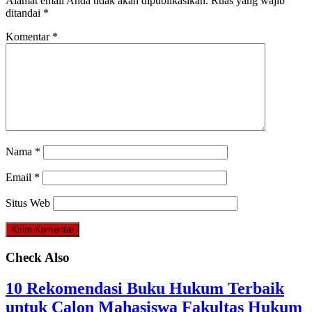
Alamat email Anda tidak akan dipublikasikan.
Ruas yang wajib
ditandai
*
Komentar
*
Nama
*
Email
*
Situs Web
Check Also
10 Rekomendasi Buku Hukum Terbaik
untuk Calon Mahasiswa Fakultas Hukum