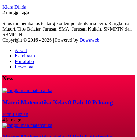
Klara Dinda
2 minggu ago
Situs ini membahas tentang konten pendidikan seperti, Rangkuman
Materi, Tips Belajar, Jurusan SMA, Jurusan Kuliah, SNMPTN dan
SBMPTN.
Copyright © 2016 -
2026 | Powered by
Dewaweb
About
Kemitraan
Portofolio
Lowongan
New
Materi Matematika Kelas 8 Bab 10 Peluang
Fifih Fauziah
4 jam ago
Materi Matematika Kelas 8 Bab 9 Statistika