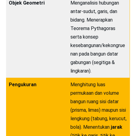
Objek Geometri
Menganalisis hubungan
antar-sudut, garis, dan
bidang. Menerapkan
Teorema Pythagoras
serta konsep
kesebangunan/kekongrue
nan pada bangun datar
gabungan (segitiga &
lingkaran).
Pengukuran
Menghitung luas
permukaan dan volume
bangun ruang sisi datar
(prisma, limas) maupun sisi
lengkung (tabung, kerucut,
bola). Menentukan
jarak
(titik ke garis, titik ke