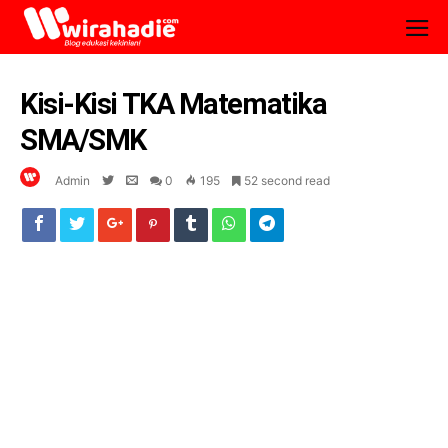
Kisi-Kisi TKA Matematika
SMA/SMK
Admin
0
195
52 second read