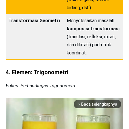
bidang, dsb).
Transformasi Geometri
Menyelesaikan masalah
komposisi transformasi
(translasi, refleksi, rotasi,
dan dilatasi) pada titik
koordinat.
4. Elemen: Trigonometri
Fokus: Perbandingan Trigonometri.
Baca selengkapnya
arrow_forward_ios