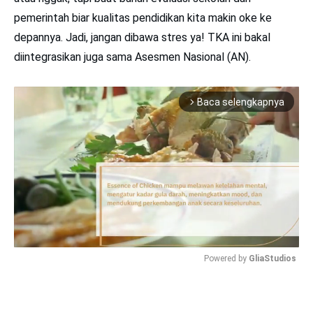
pemerintah biar kualitas pendidikan kita makin oke ke
depannya. Jadi, jangan dibawa stres ya! TKA ini bakal
diintegrasikan juga sama Asesmen Nasional (AN).
Baca selengkapnya
arrow_forward_ios
Powered by 
GliaStudios
Mute