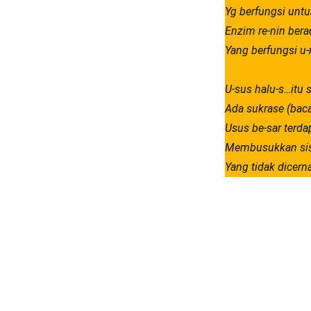
Yg berfungsi untu
Enzim re-nin bera
Yang berfungsi u
U-sus halu-s…itu 
Ada sukrase (baca:
Usus be-sar terda
Membusukkan sis
Yang tidak dicerna