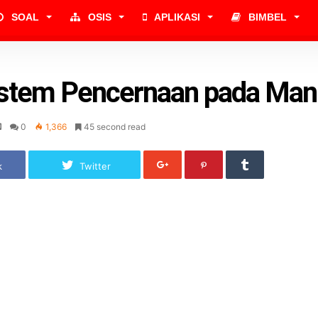
SOAL
OSIS
APLIKASI
BIMBEL
istem Pencernaan pada Man
0
1,366
45 second read
k
Twitter