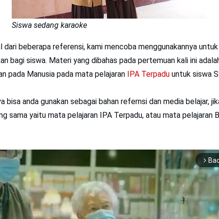
Siswa sedang karaoke
il dari beberapa referensi, kami mencoba menggunakannya untuk 
 bagi siswa. Materi yang dibahas pada pertemuan kali ini adala
n pada Manusia pada mata pelajaran
IPA Terpadu
untuk siswa 
nya bisa anda gunakan sebagai bahan refernsi dan media belajar, j
ng sama yaitu mata pelajaran IPA Terpadu, atau mata pelajaran B
Ba
arrow_forward_ios