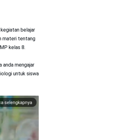
kegiatan belajar
h materi tentang
SMP kelas 8.
ika anda mengajar
iologi untuk siswa
ca selengkapnya