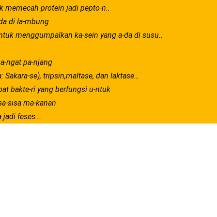
k memecah protein jadi pepto-n..
da di la-mbung
-ntuk menggumpalkan ka-sein yang a-da di susu..
sa-ngat pa-njang
 Sakara-se), tripsin,maltase, dan laktase…
pat bakte-ri yang berfungsi u-ntuk
a-sisa ma-kanan
 jadi feses….