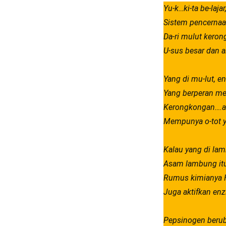
Yu-k…ki-ta be-laja
Sistem pencernaa
Da-ri mulut kero
U-sus besar dan 
Yang di mu-lut, e
Yang berperan me
Kerongkongan….a
Mempunya o-tot y
Kalau yang di la
Asam lambung itu
Rumus kimianya H
Juga aktifkan enz
Pepsinogen beruba