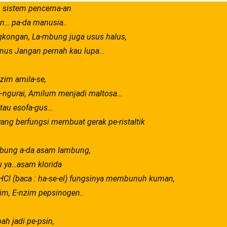
r, sistem pencerna-an
n… pa-da manusia..
ngkongan, La-mbung juga usus halus,
anus Jangan pernah kau lupa…
nzim amila-se,
-ngurai, Amilum menjadi maltosa…
tau esofa-gus…
ang berfungsi membuat gerak pe-ristaltik
mbung a-da asam lambung,
 ya…asam klorida
Cl (baca : ha-se-el) fungsinya membunuh kuman,
im, E-nzim pepsinogen..
h jadi pe-psin,