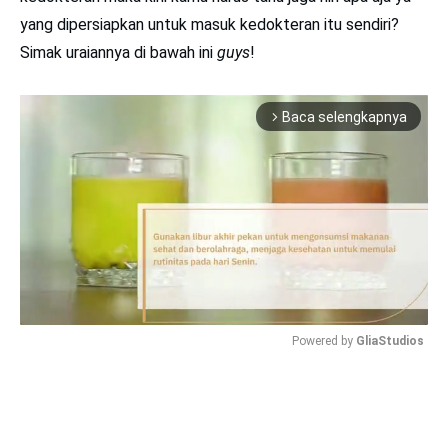
yang dipersiapkan untuk masuk kedokteran itu sendiri?
Simak uraiannya di bawah ini
guys
!
Baca selengkapnya
arrow_forward_ios
Powered by 
GliaStudios
Mute