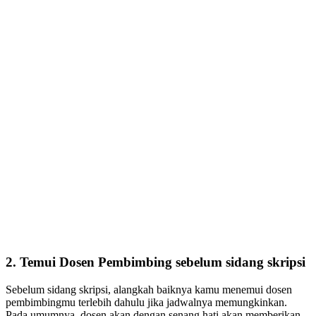
2. Temui Dosen Pembimbing sebelum sidang skripsi
Sebelum sidang skripsi, alangkah baiknya kamu menemui dosen
pembimbingmu terlebih dahulu jika jadwalnya memungkinkan.
Pada umumnya, dosen akan dengan senang hati akan memberikan