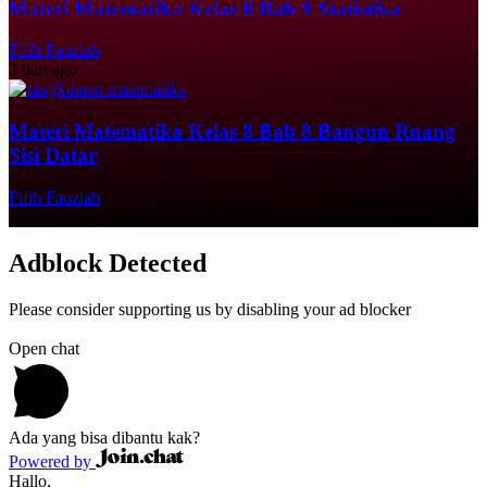
Materi Matematika Kelas 8 Bab 9 Statistika
Fifih Fauziah
3 hari ago
Materi Matematika Kelas 8 Bab 8 Bangun Ruang
Sisi Datar
Fifih Fauziah
4 hari ago
Adblock Detected
Please consider supporting us by disabling your ad blocker
Open chat
Ada yang bisa dibantu kak?
Powered by
Hallo,