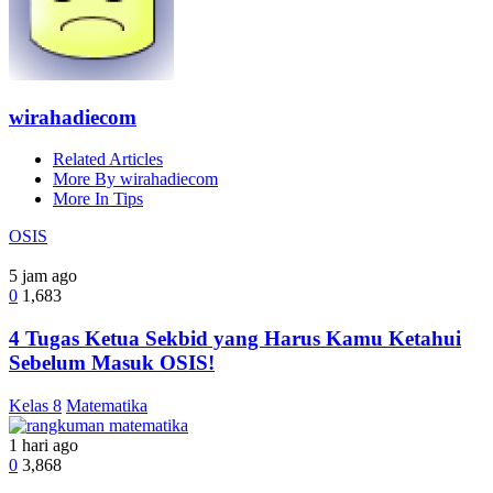
wirahadiecom
Related Articles
More By wirahadiecom
More In Tips
OSIS
5 jam ago
0
1,683
4 Tugas Ketua Sekbid yang Harus Kamu Ketahui
Sebelum Masuk OSIS!
Kelas 8
Matematika
1 hari ago
0
3,868