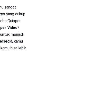
amu sangat
get
yang cukup
ncoba
Quipper
per Video
?
 untuk menjadi
ersedia, kamu
kamu bisa lebih