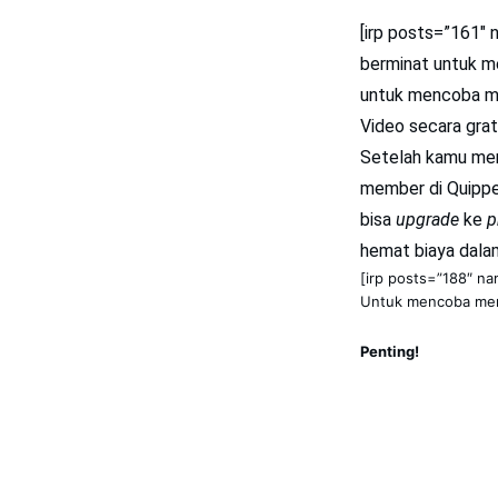
[irp posts=”161″ 
berminat untuk m
untuk mencoba me
Video secara grat
Setelah kamu men
member di Quippe
bisa
upgrade
ke
p
hemat biaya dala
[irp posts=”188″ n
Untuk mencoba mend
Penting!