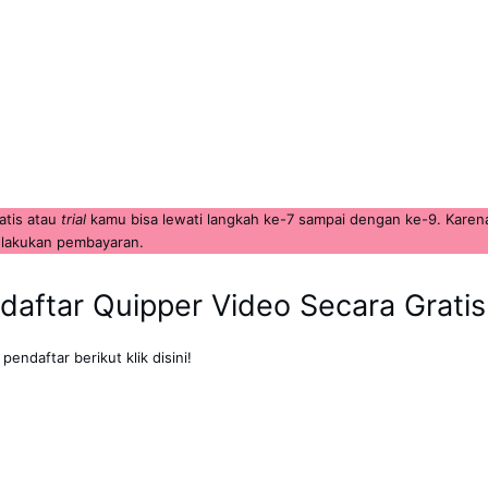
atis atau
trial
kamu bisa lewati langkah ke-7 sampai dengan ke-9. Karena
elakukan pembayaran.
aftar Quipper Video Secara Gratis
k pendaftar berikut klik
disini!