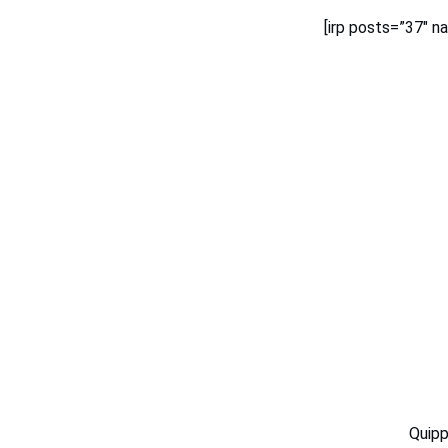
[irp posts=”37″ 
Quipp