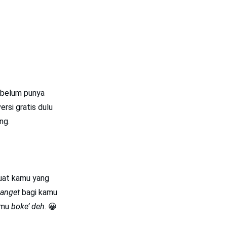
 belum punya
rsi gratis dulu
ng.
 buat kamu yang
anget
bagi kamu
mu
boke’ deh
. 😀