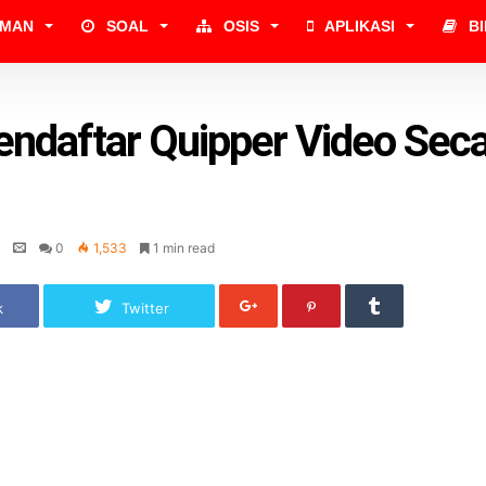
UMAN
SOAL
OSIS
APLIKASI
B
ndaftar Quipper Video Sec
0
1,533
1 min read
k
Twitter