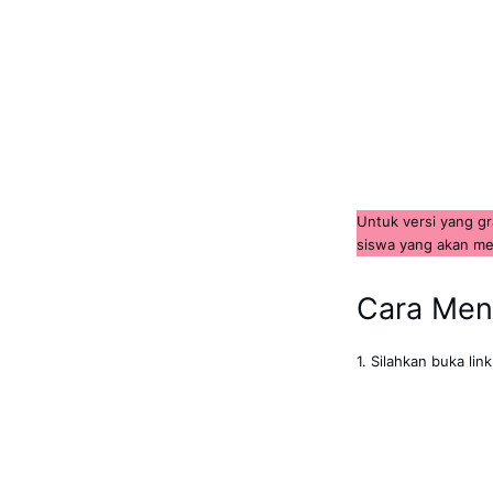
Untuk versi yang gr
siswa yang akan m
Cara Mend
1. Silahkan buka lin