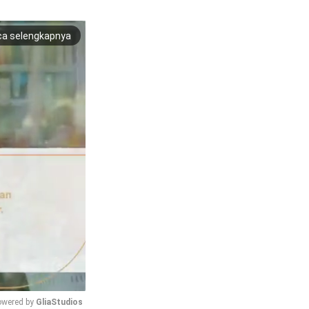
ca selengkapnya
wered by 
GliaStudios