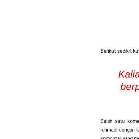
Berikut sedikit k
Kali
berp
Salah satu kome
rahmadi
dengan k
komentar yang me