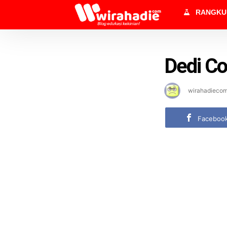
RANGK
Dedi Co
wirahadieco
Faceboo