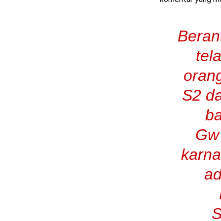
Beran
tel
orang
S2 da
ba
Gw 
karna
ad
S