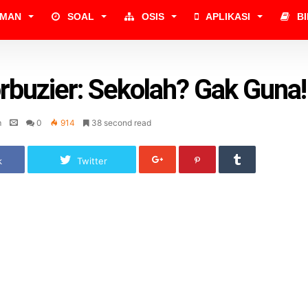
UMAN
SOAL
OSIS
APLIKASI
B
rbuzier: Sekolah? Gak Guna!
m
0
914
38 second read
k
Twitter