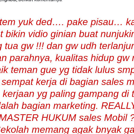
tem yuk ded…. pake pisau… ka
at bikin vidio ginian buat nunjuki
 tua gw !!! dan gw udh terlanjur
n parahnya, kualitas hidup gw
ik teman gue yg tidak lulus smp
sempat kerja di bagian sales m
 kerjaan yg paling gampang di 
alah bagian marketing. REALL
MASTER HUKUM sales Mobil 
ekolah memang agak bnyak g