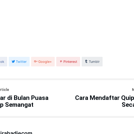
ook
Twitter
Google+
Pinterest
Tumblr
rticle
N
jar di Bulan Puasa
Cara Mendaftar Quip
ap Semangat
Seca
irahadiecom