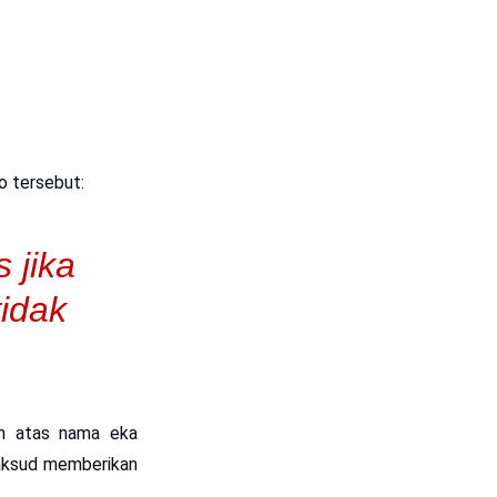
o tersebut:
 jika
tidak
kun atas nama
eka
aksud memberikan