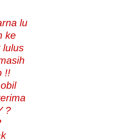
rna lu
n ke
 lulus
 masih
 !!
obil
terima
Y ?
?
ak