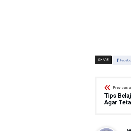
SHARE
Faceb
Previous a
Tips Bela
Agar Tet
w