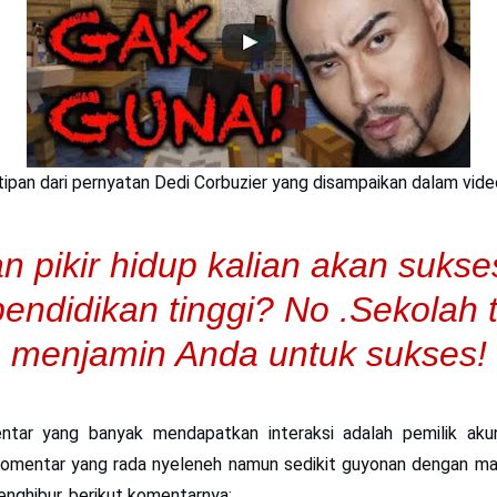
utipan dari pernyatan
Dedi Corbuzier
yang disampaikan dalam vide
an pikir hidup kalian akan sukses
endidikan tinggi? No .Sekolah 
menjamin Anda untuk sukses!
ntar yang banyak mendapatkan interaksi adalah pemilik a
omentar yang rada nyeleneh namun sedikit guyonan dengan m
nghibur, berikut komentarnya: