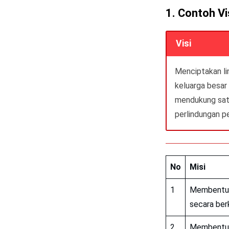
1. Contoh Vi
Visi
Menciptakan li
keluarga besar
mendukung sat
perlindungan p
No
Misi
1
Membentuk 
secara berk
2
Membentuk 