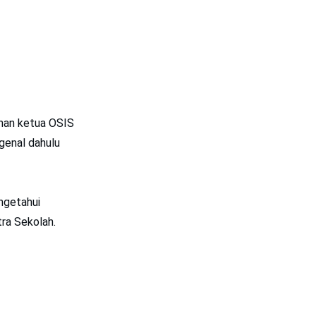
ihan ketua OSIS
genal dahulu
ngetahui
tra Sekolah.