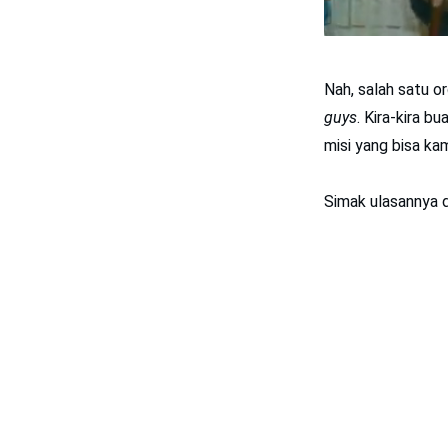
Nah, salah satu o
guys
. Kira-kira b
misi yang bisa ka
Simak ulasannya d