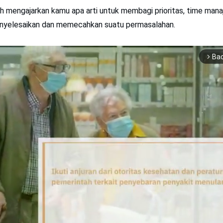
ah mengajarkan kamu apa arti untuk membagi prioritas, time man
nyelesaikan dan memecahkan suatu permasalahan.
Ba
arrow_forward_ios