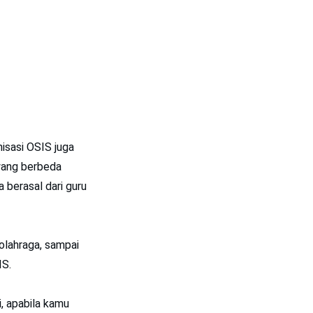
nisasi OSIS juga
 yang berbeda
a berasal dari guru
olahraga, sampai
IS.
i, apabila kamu