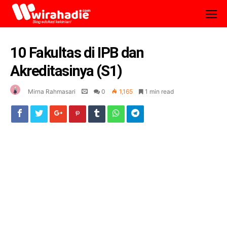
10 Fakultas di IPB dan
Akreditasinya (S1)
Mirna Rahmasari
0
1,165
1 min read