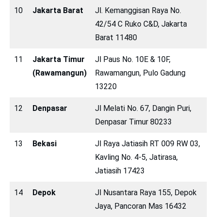
10
Jakarta Barat
Jl. Kemanggisan Raya No.
42/54 C Ruko C&D, Jakarta
Barat 11480
11
Jakarta Timur
Jl Paus No. 10E & 10F,
(Rawamangun)
Rawamangun, Pulo Gadung
13220
12
Denpasar
Jl Melati No. 67, Dangin Puri,
Denpasar Timur 80233
13
Bekasi
Jl Raya Jatiasih RT 009 RW 03,
Kavling No. 4-5, Jatirasa,
Jatiasih 17423
14
Depok
Jl Nusantara Raya 155, Depok
Jaya, Pancoran Mas 16432