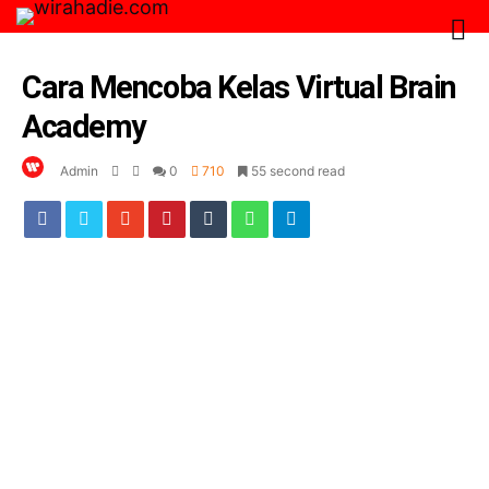
Cara Mencoba Kelas Virtual Brain
Academy
Admin
0
710
55 second read