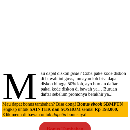
M
au dapat diskon
gede?
Coba pake kode diskon
di bawah ini guys, lumayan loh bisa dapat
diskon hingga 50% loh, ayo buruan daftar
pakai kode diskon di bawah ya… Buruan
daftar sebelum promonya berakhir ya..!
Mau dapat bonus tambahan? Bisa dong!
Bonus
ebook
SBMPTN
lengkap untuk
SAINTEK dan SOSHUM
senilai
Rp 198.000,-
Klik menu di bawah untuk
dapetin
bonusnya!
Bonus Tambahan