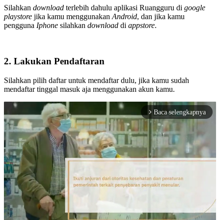
Silahkan
download
terlebih dahulu aplikasi Ruangguru di
google
playstore
jika kamu menggunakan
Android
, dan jika kamu
pengguna
Iphone
silahkan
download
di
appstore
.
2. Lakukan Pendaftaran
Silahkan pilih daftar untuk mendaftar dulu, jika kamu sudah
mendaftar tinggal masuk aja menggunakan akun kamu.
Baca selengkapnya
arrow_forward_ios