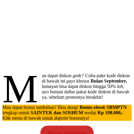
M
au dapat diskon
gede?
Coba pake kode diskon
di bawah ini
guys
khusus
Bulan September,
lumayan
bisa dapat diskon hingga 50%
loh
,
ayo buruan daftar pakai kode diskon di bawah
ya, sebelum promonya berakhir!
Mau dapat bonus tambahan? Bisa dong!
Bonus
ebook
SBMPTN
lengkap untuk
SAINTEK dan SOSHUM
senilai
Rp 198.000,-
Klik menu di bawah untuk
dapetin
bonusnya!
Bonus Tambahan