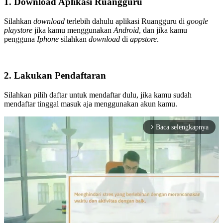
1. Download Aplikasi Ruangguru
Silahkan
download
terlebih dahulu aplikasi Ruangguru di
google
playstore
jika kamu menggunakan
Android
, dan jika kamu
pengguna
Iphone
silahkan
download
di
appstore
.
2. Lakukan Pendaftaran
Silahkan pilih daftar untuk mendaftar dulu, jika kamu sudah
mendaftar tinggal masuk aja menggunakan akun kamu.
Baca selengkapnya
arrow_forward_ios