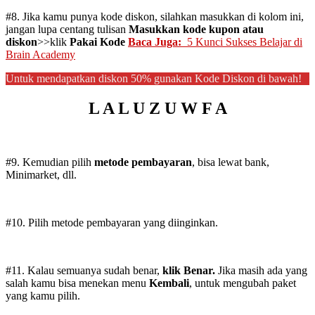
#8. Jika kamu punya kode diskon, silahkan masukkan di kolom ini,
jangan lupa centang tulisan
Masukkan kode kupon atau
diskon
>>klik
Pakai Kode
Baca Juga:
5 Kunci Sukses Belajar di
Brain Academy
Untuk mendapatkan diskon 50% gunakan Kode Diskon di bawah!
L A L U Z U W F A
#9. Kemudian pilih
metode pembayaran
, bisa lewat bank,
Minimarket, dll.
#10. Pilih metode pembayaran yang diinginkan.
#11. Kalau semuanya sudah benar,
klik Benar.
Jika masih ada yang
salah kamu bisa menekan menu
Kembali
, untuk mengubah paket
yang kamu pilih.