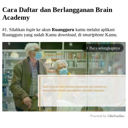
Cara Daftar dan Berlangganan Brain
Academy
#1. Silahkan
login
ke akun
Ruangguru
kamu melalui aplikasi
Ruangguru yang sudah Kamu
download
, di
smartphone
Kamu.
Baca selengkapnya
arrow_forward_ios
Powered by 
GliaStudios
Mute