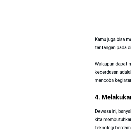
Kamu juga bisa m
tantangan pada di
Walaupun dapat m
kecerdasan adalah
mencoba kegiatan
4. Melakukan
Dewasa ini, bany
kita membutuhkan
teknologi berdamp