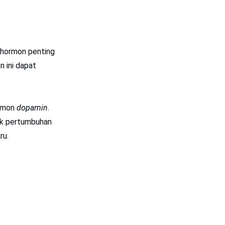
 hormon penting
n ini dapat
ormon
dopamin
.
uk pertumbuhan
ru.