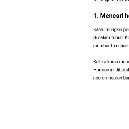
1. Mencari h
Kamu mungkin per
di dalam tubuh. K
membantu suasana 
Ketika kamu menc
Hormon ini dibut
neuron-neuron bar