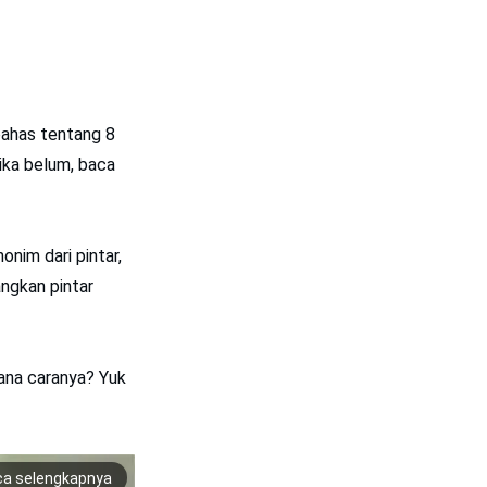
bahas tentang 8
ika belum, baca
nim dari pintar,
angkan pintar
mana caranya? Yuk
ca selengkapnya