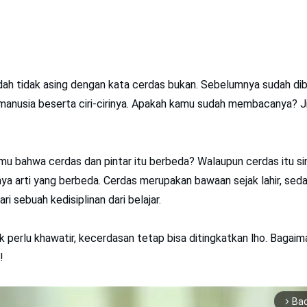
ah tidak asing dengan kata cerdas bukan. Sebelumnya sudah di
manusia beserta ciri-cirinya. Apakah kamu sudah membacanya? J
mu bahwa cerdas dan pintar itu berbeda? Walaupun cerdas itu sino
ya arti yang berbeda. Cerdas merupakan bawaan sejak lahir, sed
ri sebuah kedisiplinan dari belajar.
 perlu khawatir, kecerdasan tetap bisa ditingkatkan lho. Bagai
!
Ba
arrow_forward_ios