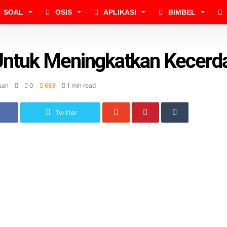
SOAL
OSIS
APLIKASI
BIMBEL
 Untuk Meningkatkan Kecerd
ari
0
683
1 min read
Twitter