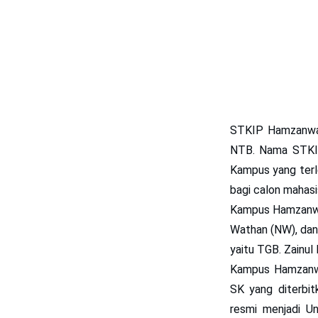
STKIP Hamzanwa
NTB. Nama STKIP
Kampus yang terle
bagi calon mahas
Kampus Hamzanwadi
Wathan (NW), dan 
yaitu TGB. Zainul
Kampus Hamzanwa
SK yang diterbit
resmi menjadi U