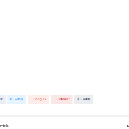
ok
Twitter
Google+
Pinterest
Tumblr
rticle
N