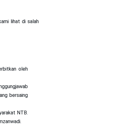
mi lihat di salah
erbitkan oleh
anggungjawab
ang bersaing
yarakat NTB.
mzanwadi.