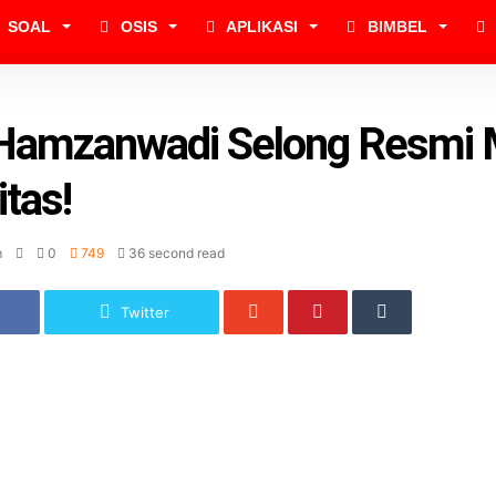
SOAL
OSIS
APLIKASI
BIMBEL
Hamzanwadi Selong Resmi 
itas!
m
0
749
36 second read
Twitter