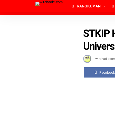
RANGKUMAN
STKIP 
Univers
wirahadieco
Facebook