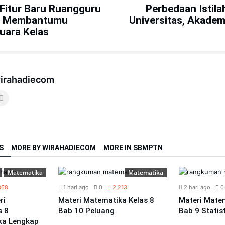
2 Fitur Baru Ruangguru
Perbedaan Istil
p Membantumu
Universitas, Akadem
uara Kelas
irahadiecom
S
MORE BY WIRAHADIECOM
MORE IN SBMPTN
Matematika
Matematika
868
1 hari ago
0
2,213
2 hari ago
0
ri
Materi Matematika Kelas 8
Materi Matem
s 8
Bab 10 Peluang
Bab 9 Statis
ka Lengkap