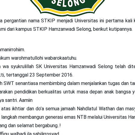
 pergantian nama STKIP menjadi Universitas ini pertama kali ka
mi dari kampus STKIP Hamzanwadi Selong, berikut kutipannya.
hmanirrohiim.
aikum warohmatullohi wabarokaatuhu.
h wa syukrulillah SK Universitas Hamzanwadi Selong telah dit
ti, tertanggal 23 September 2016.
h SWT senantiasa membimbing dalam menjalankan tugas dan t
rakan pendidikan berkualitas untuk masa depan anak bangsa y
a santri. Aamiin
h atas ikhtiar dan do’a semua jamaah Nahdlatul Wathan dan mas
n langkah membangun generasi emas NTB melalui Universitas Ha
ang dan selamat bergabung..!
iqu walhadi ila sabilirrosyad,