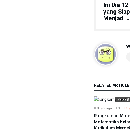
Ini Dia 1
yang Sia
Menjadi J
w
RELATED ARTICLE
tematika
Matematika
Kelas 8
5 hari ago
0
2,476
6 jam ago
0
3,
las 8
Materi Matematika Kelas 8
Rangkuman Mate
Bab 6 Teorema Pythagoras
Matematika Kela
Kurikulum Merde