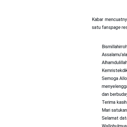
Kabar mencuatnya
satu f
anspage
res
Bismillahirro
Assalamu’al
Alhamdulilla
Kemristekdik
Semoga Allo
menyelengga
dan berbuday
Terima kasi
Mari satuka
Selamat dat
Wallohulmuaff