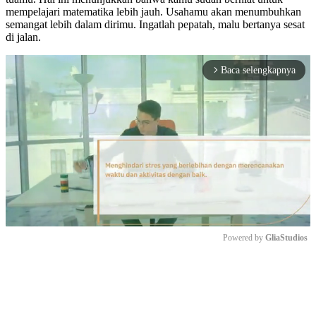
mempelajari matematika lebih jauh. Usahamu akan menumbuhkan
semangat lebih dalam dirimu. Ingatlah pepatah, malu bertanya sesat
di jalan.
Baca selengkapnya
arrow_forward_ios
Powered by 
GliaStudios
Mute