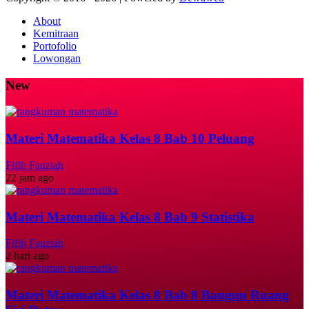
About
Kemitraan
Portofolio
Lowongan
New
Materi Matematika Kelas 8 Bab 10 Peluang
Fifih Fauziah
22 jam ago
Materi Matematika Kelas 8 Bab 9 Statistika
Fifih Fauziah
2 hari ago
Materi Matematika Kelas 8 Bab 8 Bangun Ruang