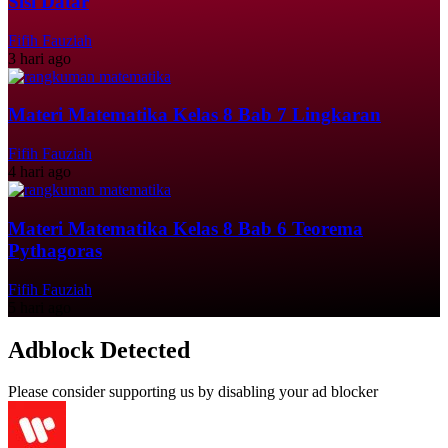
Sisi Datar
Fifih Fauziah
3 hari ago
Materi Matematika Kelas 8 Bab 7 Lingkaran
Fifih Fauziah
4 hari ago
Materi Matematika Kelas 8 Bab 6 Teorema
Pythagoras
Fifih Fauziah
5 hari ago
Adblock Detected
Please consider supporting us by disabling your ad blocker